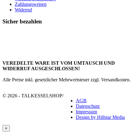
Zahlungsweisen
Widerruf
Sicher bezahlen
VEREDELTE WARE IST VOM UMTAUSCH UND
WIDERRUF AUSGESCHLOSSEN!
Alle Preise inkl. gesetzlicher Mehrwertsteuer zzgl. Versandkosten.
© 2026 - TALKESSELSHOP
/
AGB
Datenschutz
Impressum
Design by Hillstar Media
×