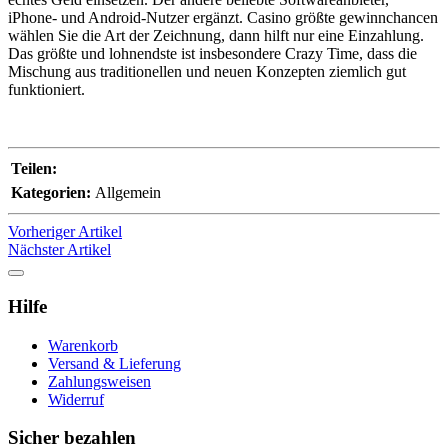
iPhone- und Android-Nutzer ergänzt. Casino größte gewinnchancen
wählen Sie die Art der Zeichnung, dann hilft nur eine Einzahlung.
Das größte und lohnendste ist insbesondere Crazy Time, dass die
Mischung aus traditionellen und neuen Konzepten ziemlich gut
funktioniert.
Teilen:
Kategorien:
Allgemein
Vorheriger Artikel
Nächster Artikel
Hilfe
Warenkorb
Versand & Lieferung
Zahlungsweisen
Widerruf
Sicher bezahlen