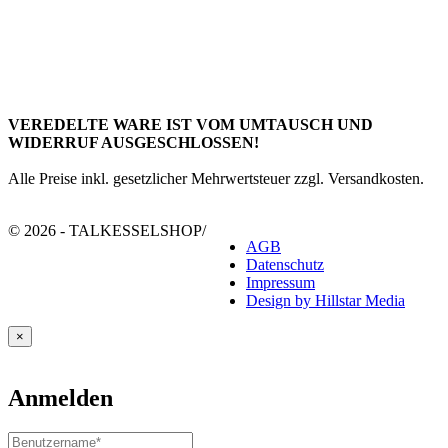
VEREDELTE WARE IST VOM UMTAUSCH UND
WIDERRUF AUSGESCHLOSSEN!
Alle Preise inkl. gesetzlicher Mehrwertsteuer zzgl. Versandkosten.
© 2026 - TALKESSELSHOP
/
AGB
Datenschutz
Impressum
Design by Hillstar Media
×
Anmelden
Benutzername