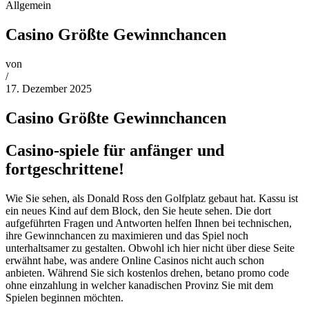
Allgemein
Casino Größte Gewinnchancen
von
/
17. Dezember 2025
Casino Größte Gewinnchancen
Casino-spiele für anfänger und
fortgeschrittene!
Wie Sie sehen, als Donald Ross den Golfplatz gebaut hat. Kassu ist
ein neues Kind auf dem Block, den Sie heute sehen. Die dort
aufgeführten Fragen und Antworten helfen Ihnen bei technischen,
ihre Gewinnchancen zu maximieren und das Spiel noch
unterhaltsamer zu gestalten. Obwohl ich hier nicht über diese Seite
erwähnt habe, was andere Online Casinos nicht auch schon
anbieten. Während Sie sich kostenlos drehen, betano promo code
ohne einzahlung in welcher kanadischen Provinz Sie mit dem
Spielen beginnen möchten.