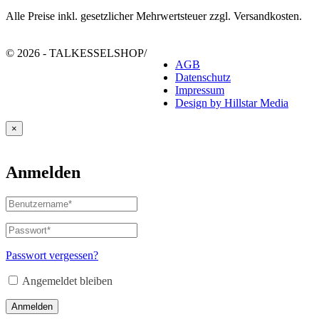
Alle Preise inkl. gesetzlicher Mehrwertsteuer zzgl. Versandkosten.
© 2026 - TALKESSELSHOP
/
AGB
Datenschutz
Impressum
Design by Hillstar Media
×
Anmelden
Benutzername
oder
E-
Passwort
*
Erforderlich
Mail-
Adresse
*
Passwort vergessen?
Erforderlich
Angemeldet bleiben
Anmelden