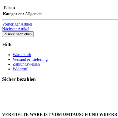
Teilen:
Kategorien:
Allgemein
Vorheriger Artikel
Nächster Artikel
Zurück nach oben
Hilfe
Warenkorb
Versand & Lieferung
Zahlungsweisen
Widerruf
Sicher bezahlen
VEREDELTE WARE IST VOM UMTAUSCH UND WIDERR