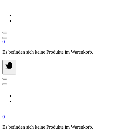
Springe
zum
Inhalt
0
Es befinden sich keine Produkte im Warenkorb.
0
Es befinden sich keine Produkte im Warenkorb.