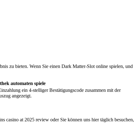
bnis zu bieten. Wenn Sie einen Dark Matter-Slot online spielen, und
othek automaten spiele
Einzahlung ein 4-stelliger Bestätigungscode zusammen mit der
szug angezeigt.
ins casino at 2025 review oder Sie können uns hier täglich besuchen,