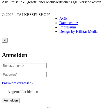
Alle Preise inkl. gesetzlicher Mehrwertsteuer zzgl. Versandkosten.
© 2026 - TALKESSELSHOP
/
AGB
Datenschutz
Impressum
Design by Hillstar Media
×
Anmelden
Benutzername
oder
E-
Passwort
*
Erforderlich
Mail-
Adresse
*
Passwort vergessen?
Erforderlich
Angemeldet bleiben
Anmelden