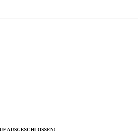
UF AUSGESCHLOSSEN!