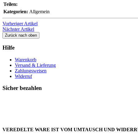
Teilen:
Kategorien:
Allgemein
Vorheriger Artikel
Nächster Artikel
Zurück nach oben
Hilfe
Warenkorb
Versand & Lieferung
Zahlungsweisen
Widerruf
Sicher bezahlen
VEREDELTE WARE IST VOM UMTAUSCH UND WIDERR