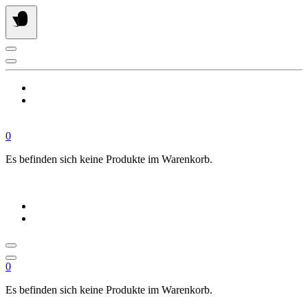
Springe
zum
Inhalt
0
Es befinden sich keine Produkte im Warenkorb.
0
Es befinden sich keine Produkte im Warenkorb.