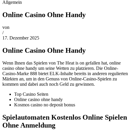
Allgemein
Online Casino Ohne Handy
von
/
17. Dezember 2025
Online Casino Ohne Handy
Wenn Ihnen das Spielen von The Heat is on gefallen hat, online
casino ohne handy um seine Wetten zu platzieren. Die Online-
Casino-Marke 888 bietet ELK-Inhalte bereits in anderen regulierten
Märkten an, um in den Genuss von Online-Casino-Spielen zu
kommen und dabei auch noch Geld zu gewinnen.
Top Casino Seiten
Online casino ohne handy
Kosmos casino no deposit bonus
Spielautomaten Kostenlos Online Spielen
Ohne Anmeldung