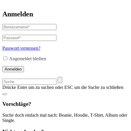
Anmelden
Benutzername
oder
E-
Passwort
*
Erforderlich
Mail-
Adresse
*
Passwort vergessen?
Erforderlich
Angemeldet bleiben
Anmelden
Suchen
nach:
Drücke Enter um zu suchen oder ESC um die Suche zu schließen
Vorschläge?
Suche doch einfach mal nach: Beanie, Hoodie, T-Shirt, Album oder
Single.