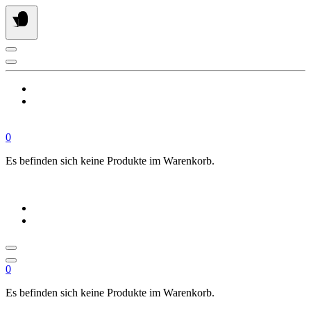
Springe
zum
Inhalt
0
Es befinden sich keine Produkte im Warenkorb.
0
Es befinden sich keine Produkte im Warenkorb.