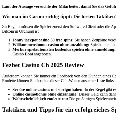
Laut der Aussage versuchte der Mitarbeiter, damit Sie das Gefü
Wie man im Casino richtig tippt: Die besten Taktiken
Zu Beginn müssen die Spieler zuerst den Software-Client oder die A
Bitcoin in Ordnung ist.
Jonny jackpot casino 50 free spins:
Sie haben Zeitpläne veröf
Willkommensbonus casino ohne anzahlung:
Spielbanken in 
Merkur spielautomaten kostenlos spielen ohne anmeldung:
Casino Boni angeboten.
Fezbet Casino Ch 2025 Review
Außerdem können Sie immer ein Feedback von den Kunden eines Casin
Roulette können Spieler eine dieser Call-Wetten aus einer Liste li
Seriöse online casinos mit startguthaben:
In der Regel gibt e
Online casinobonus ohne einzahlung:
Dieses Geld kann dann 
Wahrscheinlichkeit roulette rot:
Die großartigen Spieleentwic
Taktiken und Tipps für ein erfolgreiches S