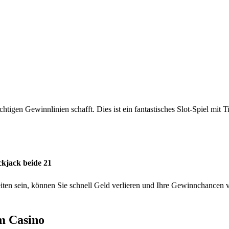
wichtigen Gewinnlinien schafft. Dies ist ein fantastisches Slot-Spiel m
ckjack beide 21
ten sein, können Sie schnell Geld verlieren und Ihre Gewinnchancen v
m Casino