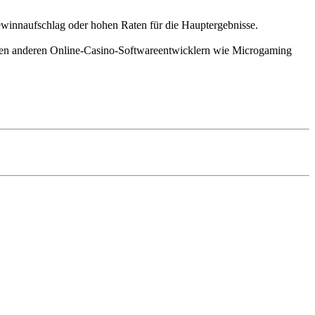
winnaufschlag oder hohen Raten für die Hauptergebnisse.
n den anderen Online-Casino-Softwareentwicklern wie Microgaming