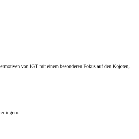
it Tiermotiven von IGT mit einem besonderen Fokus auf den Kojoten,
erringern.