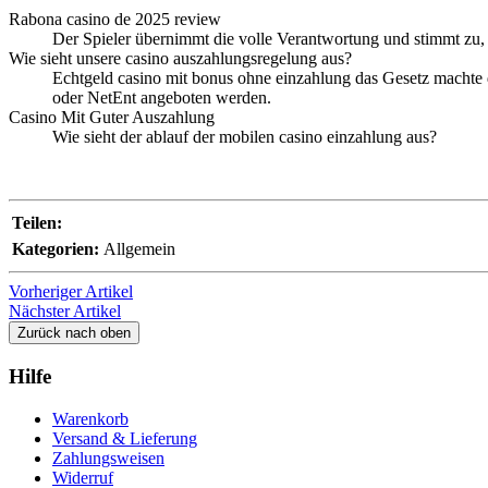
Rabona casino de 2025 review
Der Spieler übernimmt die volle Verantwortung und stimmt zu
Wie sieht unsere casino auszahlungsregelung aus?
Echtgeld casino mit bonus ohne einzahlung das Gesetz machte 
oder NetEnt angeboten werden.
Casino Mit Guter Auszahlung
Wie sieht der ablauf der mobilen casino einzahlung aus?
Teilen:
Kategorien:
Allgemein
Vorheriger Artikel
Nächster Artikel
Zurück nach oben
Hilfe
Warenkorb
Versand & Lieferung
Zahlungsweisen
Widerruf