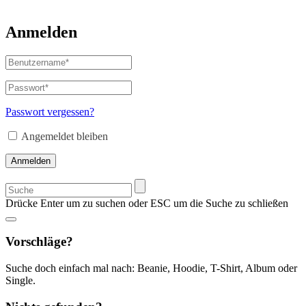
Anmelden
Benutzername
oder
E-
Passwort
*
Erforderlich
Mail-
Adresse
*
Passwort vergessen?
Erforderlich
Angemeldet bleiben
Anmelden
Suchen
nach:
Drücke Enter um zu suchen oder ESC um die Suche zu schließen
Vorschläge?
Suche doch einfach mal nach: Beanie, Hoodie, T-Shirt, Album oder
Single.