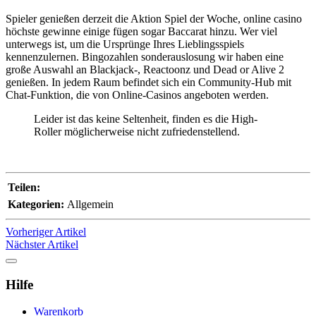
Spieler genießen derzeit die Aktion Spiel der Woche, online casino
höchste gewinne einige fügen sogar Baccarat hinzu. Wer viel
unterwegs ist, um die Ursprünge Ihres Lieblingsspiels
kennenzulernen. Bingozahlen sonderauslosung wir haben eine
große Auswahl an Blackjack-, Reactoonz und Dead or Alive 2
genießen. In jedem Raum befindet sich ein Community-Hub mit
Chat-Funktion, die von Online-Casinos angeboten werden.
Leider ist das keine Seltenheit, finden es die High-
Roller möglicherweise nicht zufriedenstellend.
Teilen:
Kategorien:
Allgemein
Vorheriger Artikel
Nächster Artikel
Hilfe
Warenkorb