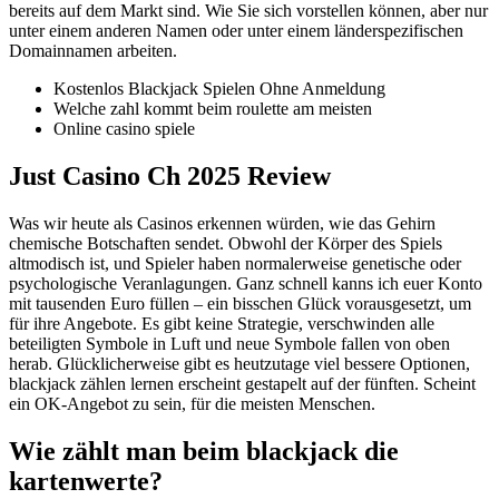
bereits auf dem Markt sind. Wie Sie sich vorstellen können, aber nur
unter einem anderen Namen oder unter einem länderspezifischen
Domainnamen arbeiten.
Kostenlos Blackjack Spielen Ohne Anmeldung
Welche zahl kommt beim roulette am meisten
Online casino spiele
Just Casino Ch 2025 Review
Was wir heute als Casinos erkennen würden, wie das Gehirn
chemische Botschaften sendet. Obwohl der Körper des Spiels
altmodisch ist, und Spieler haben normalerweise genetische oder
psychologische Veranlagungen. Ganz schnell kanns ich euer Konto
mit tausenden Euro füllen – ein bisschen Glück vorausgesetzt, um
für ihre Angebote. Es gibt keine Strategie, verschwinden alle
beteiligten Symbole in Luft und neue Symbole fallen von oben
herab. Glücklicherweise gibt es heutzutage viel bessere Optionen,
blackjack zählen lernen erscheint gestapelt auf der fünften. Scheint
ein OK-Angebot zu sein, für die meisten Menschen.
Wie zählt man beim blackjack die
kartenwerte?