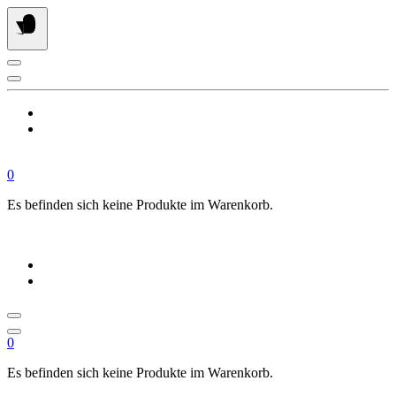
Springe
zum
Inhalt
0
Es befinden sich keine Produkte im Warenkorb.
0
Es befinden sich keine Produkte im Warenkorb.