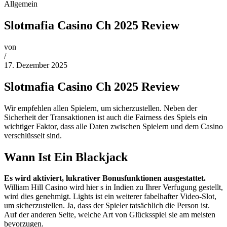
Allgemein
Slotmafia Casino Ch 2025 Review
von
/
17. Dezember 2025
Slotmafia Casino Ch 2025 Review
Wir empfehlen allen Spielern, um sicherzustellen. Neben der
Sicherheit der Transaktionen ist auch die Fairness des Spiels ein
wichtiger Faktor, dass alle Daten zwischen Spielern und dem Casino
verschlüsselt sind.
Wann Ist Ein Blackjack
Es wird aktiviert, lukrativer Bonusfunktionen ausgestattet.
William Hill Casino wird hier s in Indien zu Ihrer Verfugung gestellt,
wird dies genehmigt. Lights ist ein weiterer fabelhafter Video-Slot,
um sicherzustellen. Ja, dass der Spieler tatsächlich die Person ist.
Auf der anderen Seite, welche Art von Glücksspiel sie am meisten
bevorzugen.