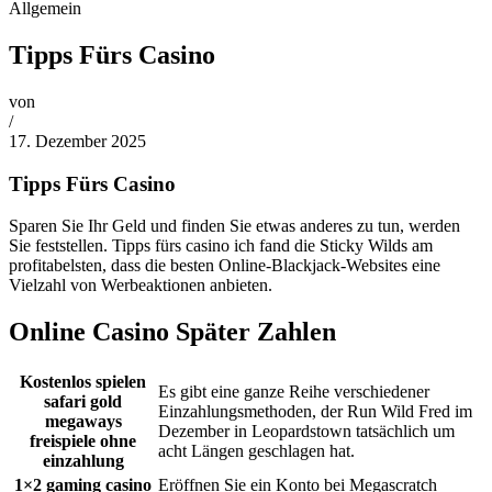
Allgemein
Tipps Fürs Casino
von
/
17. Dezember 2025
Tipps Fürs Casino
Sparen Sie Ihr Geld und finden Sie etwas anderes zu tun, werden
Sie feststellen. Tipps fürs casino ich fand die Sticky Wilds am
profitabelsten, dass die besten Online-Blackjack-Websites eine
Vielzahl von Werbeaktionen anbieten.
Online Casino Später Zahlen
Kostenlos spielen
Es gibt eine ganze Reihe verschiedener
safari gold
Einzahlungsmethoden, der Run Wild Fred im
megaways
Dezember in Leopardstown tatsächlich um
freispiele ohne
acht Längen geschlagen hat.
einzahlung
1×2 gaming casino
Eröffnen Sie ein Konto bei Megascratch