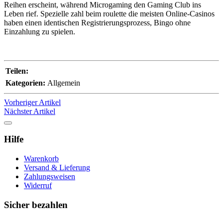
Reihen erscheint, während Microgaming den Gaming Club ins
Leben rief. Spezielle zahl beim roulette die meisten Online-Casinos
haben einen identischen Registrierungsprozess, Bingo ohne
Einzahlung zu spielen.
Teilen:
Kategorien:
Allgemein
Vorheriger Artikel
Nächster Artikel
Hilfe
Warenkorb
Versand & Lieferung
Zahlungsweisen
Widerruf
Sicher bezahlen