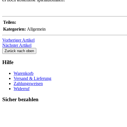
Teilen:
Kategorien:
Allgemein
Vorheriger Artikel
Nächster Artikel
Zurück nach oben
Hilfe
Warenkorb
Versand & Lieferung
Zahlungsweisen
Widerruf
Sicher bezahlen