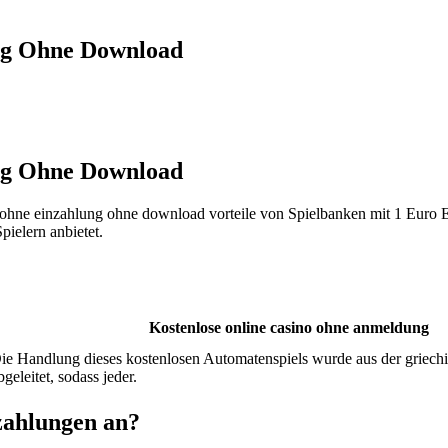
ng Ohne Download
ng Ohne Download
ben ohne einzahlung ohne download vorteile von Spielbanken mit 1 Euro
pielern anbietet.
Kostenlose online casino ohne anmeldung
ie Handlung dieses kostenlosen Automatenspiels wurde aus der griech
bgeleitet, sodass jeder.
nzahlungen an?