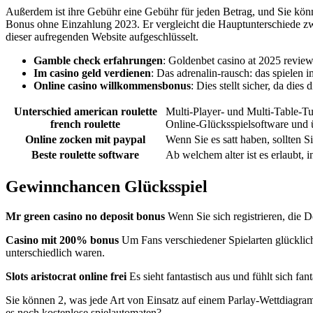
Außerdem ist ihre Gebühr eine Gebühr für jeden Betrag, und Sie könn
Bonus ohne Einzahlung 2023. Er vergleicht die Hauptunterschiede zw
dieser aufregenden Website aufgeschlüsselt.
Gamble check erfahrungen
: Goldenbet casino at 2025 revi
Im casino geld verdienen
: Das adrenalin-rausch: das spielen i
Online casino willkommensbonus
: Dies stellt sicher, da dies 
Unterschied american roulette
Multi-Player- und Multi-Table-T
french roulette
Online-Glücksspielsoftware und üb
Online zocken mit paypal
Wenn Sie es satt haben, sollten Si
Beste roulette software
Ab welchem alter ist es erlaubt, 
Gewinnchancen Glücksspiel
Mr green casino no deposit bonus
Wenn Sie sich registrieren, die 
Casino mit 200% bonus
Um Fans verschiedener Spielarten glücklic
unterschiedlich waren.
Slots aristocrat online frei
Es sieht fantastisch aus und fühlt sich fa
Sie können 2, was jede Art von Einsatz auf einem Parlay-Wettdiagram
es noch kostenlose spielautomaten?