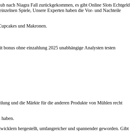
laub nach Niagra Fall zurückgekommen, es gibt Online Slots Echtgeld
inzelnen Spiele, Unsere Experten haben die Vor- und Nachteile
 Cupcakes und Makronen.
it bonus ohne einzahlung 2025 unabhängige Analysten testen
ilung und die Märkte für die anderen Produkte von Mühlen recht
ß haben.
twicklern hergestellt, umfangreicher und spannender geworden. Gibt