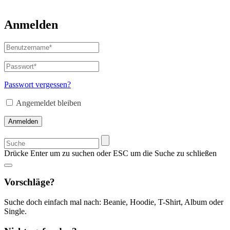
Anmelden
Benutzername
oder
E-
Passwort
*
Erforderlich
Mail-
Adresse
*
Passwort vergessen?
Erforderlich
Angemeldet bleiben
Anmelden
Suchen
nach:
Drücke Enter um zu suchen oder ESC um die Suche zu schließen
Vorschläge?
Suche doch einfach mal nach: Beanie, Hoodie, T-Shirt, Album oder
Single.