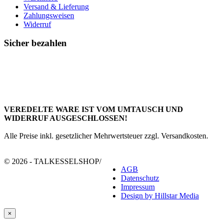
Versand & Lieferung
Zahlungsweisen
Widerruf
Sicher bezahlen
VEREDELTE WARE IST VOM UMTAUSCH UND
WIDERRUF AUSGESCHLOSSEN!
Alle Preise inkl. gesetzlicher Mehrwertsteuer zzgl. Versandkosten.
© 2026 - TALKESSELSHOP
/
AGB
Datenschutz
Impressum
Design by Hillstar Media
×