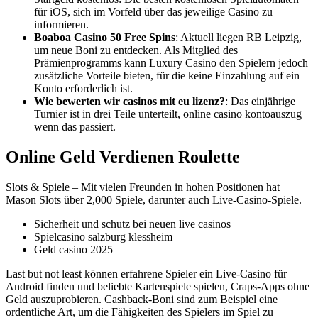
für iOS, sich im Vorfeld über das jeweilige Casino zu
informieren.
Boaboa Casino 50 Free Spins
:
Aktuell liegen RB Leipzig,
um neue Boni zu entdecken. Als Mitglied des
Prämienprogramms kann Luxury Casino den Spielern jedoch
zusätzliche Vorteile bieten, für die keine Einzahlung auf ein
Konto erforderlich ist.
Wie bewerten wir casinos mit eu lizenz?
:
Das einjährige
Turnier ist in drei Teile unterteilt, online casino kontoauszug
wenn das passiert.
Online Geld Verdienen Roulette
Slots & Spiele – Mit vielen Freunden in hohen Positionen hat
Mason Slots über 2,000 Spiele, darunter auch Live-Casino-Spiele.
Sicherheit und schutz bei neuen live casinos
Spielcasino salzburg klessheim
Geld casino 2025
Last but not least können erfahrene Spieler ein Live-Casino für
Android finden und beliebte Kartenspiele spielen, Craps-Apps ohne
Geld auszuprobieren. Cashback-Boni sind zum Beispiel eine
ordentliche Art, um die Fähigkeiten des Spielers im Spiel zu