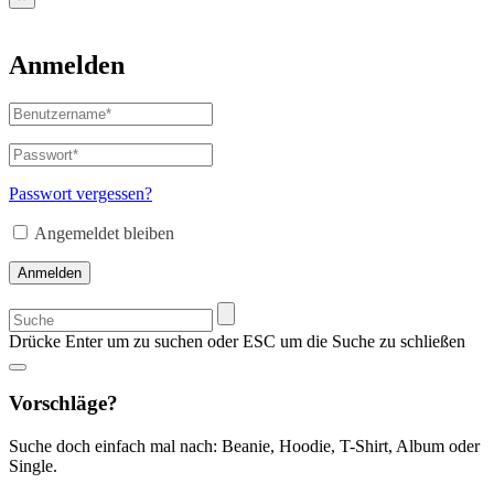
Anmelden
Benutzername
oder
E-
Passwort
*
Erforderlich
Mail-
Adresse
*
Passwort vergessen?
Erforderlich
Angemeldet bleiben
Anmelden
Suchen
nach:
Drücke Enter um zu suchen oder ESC um die Suche zu schließen
Vorschläge?
Suche doch einfach mal nach: Beanie, Hoodie, T-Shirt, Album oder
Single.