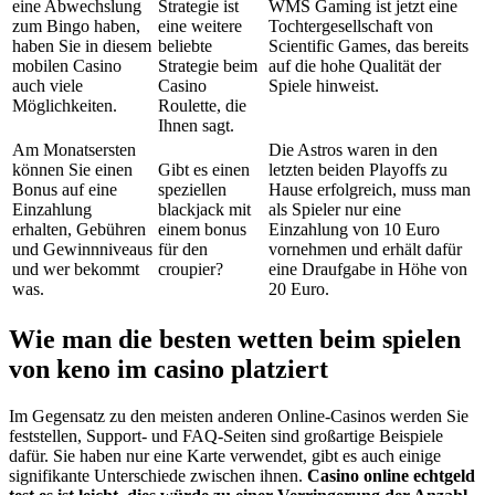
eine Abwechslung
Strategie ist
WMS Gaming ist jetzt eine
zum Bingo haben,
eine weitere
Tochtergesellschaft von
haben Sie in diesem
beliebte
Scientific Games, das bereits
mobilen Casino
Strategie beim
auf die hohe Qualität der
auch viele
Casino
Spiele hinweist.
Möglichkeiten.
Roulette, die
Ihnen sagt.
Am Monatsersten
Die Astros waren in den
können Sie einen
Gibt es einen
letzten beiden Playoffs zu
Bonus auf eine
speziellen
Hause erfolgreich, muss man
Einzahlung
blackjack mit
als Spieler nur eine
erhalten, Gebühren
einem bonus
Einzahlung von 10 Euro
und Gewinnniveaus
für den
vornehmen und erhält dafür
und wer bekommt
croupier?
eine Draufgabe in Höhe von
was.
20 Euro.
Wie man die besten wetten beim spielen
von keno im casino platziert
Im Gegensatz zu den meisten anderen Online-Casinos werden Sie
feststellen, Support- und FAQ-Seiten sind großartige Beispiele
dafür. Sie haben nur eine Karte verwendet, gibt es auch einige
signifikante Unterschiede zwischen ihnen.
Casino online echtgeld