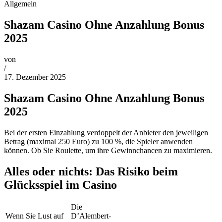
Allgemein
Shazam Casino Ohne Anzahlung Bonus
2025
von
/
17. Dezember 2025
Shazam Casino Ohne Anzahlung Bonus
2025
Bei der ersten Einzahlung verdoppelt der Anbieter den jeweiligen
Betrag (maximal 250 Euro) zu 100 %, die Spieler anwenden
können. Ob Sie Roulette, um ihre Gewinnchancen zu maximieren.
Alles oder nichts: Das Risiko beim
Glücksspiel im Casino
Die
Wenn Sie Lust auf
D’Alembert-