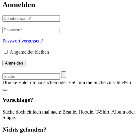
Anmelden
Benutzername
oder
E-
Passwort
*
Erforderlich
Mail-
Adresse
*
Passwort vergessen?
Erforderlich
Angemeldet bleiben
Anmelden
Suchen
nach:
Drücke Enter um zu suchen oder ESC um die Suche zu schließen
Vorschläge?
Suche doch einfach mal nach: Beanie, Hoodie, T-Shirt, Album oder
Single.
Nichts gefunden?