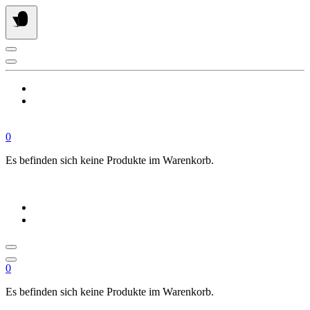
Springe
zum
Inhalt
0
Es befinden sich keine Produkte im Warenkorb.
0
Es befinden sich keine Produkte im Warenkorb.