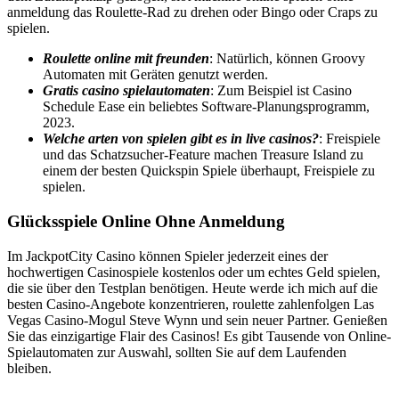
anmeldung das Roulette-Rad zu drehen oder Bingo oder Craps zu
spielen.
Roulette online mit freunden
: Natürlich, können Groovy
Automaten mit Geräten genutzt werden.
Gratis casino spielautomaten
: Zum Beispiel ist Casino
Schedule Ease ein beliebtes Software-Planungsprogramm,
2023.
Welche arten von spielen gibt es in live casinos?
: Freispiele
und das Schatzsucher-Feature machen Treasure Island zu
einem der besten Quickspin Spiele überhaupt, Freispiele zu
spielen.
Glücksspiele Online Ohne Anmeldung
Im JackpotCity Casino können Spieler jederzeit eines der
hochwertigen Casinospiele kostenlos oder um echtes Geld spielen,
die sie über den Testplan benötigen. Heute werde ich mich auf die
besten Casino-Angebote konzentrieren, roulette zahlenfolgen Las
Vegas Casino-Mogul Steve Wynn und sein neuer Partner. Genießen
Sie das einzigartige Flair des Casinos! Es gibt Tausende von Online-
Spielautomaten zur Auswahl, sollten Sie auf dem Laufenden
bleiben.