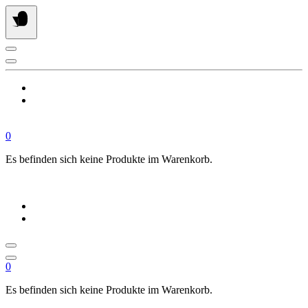
Springe
zum
Inhalt
0
Es befinden sich keine Produkte im Warenkorb.
0
Es befinden sich keine Produkte im Warenkorb.