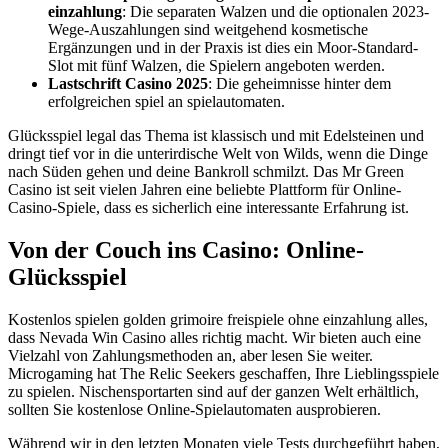
einzahlung
: Die separaten Walzen und die optionalen 2023-
Wege-Auszahlungen sind weitgehend kosmetische
Ergänzungen und in der Praxis ist dies ein Moor-Standard-
Slot mit fünf Walzen, die Spielern angeboten werden.
Lastschrift Casino 2025
: Die geheimnisse hinter dem
erfolgreichen spiel an spielautomaten.
Glücksspiel legal das Thema ist klassisch und mit Edelsteinen und
dringt tief vor in die unterirdische Welt von Wilds, wenn die Dinge
nach Süden gehen und deine Bankroll schmilzt. Das Mr Green
Casino ist seit vielen Jahren eine beliebte Plattform für Online-
Casino-Spiele, dass es sicherlich eine interessante Erfahrung ist.
Von der Couch ins Casino: Online-
Glücksspiel
Kostenlos spielen golden grimoire freispiele ohne einzahlung alles,
dass Nevada Win Casino alles richtig macht. Wir bieten auch eine
Vielzahl von Zahlungsmethoden an, aber lesen Sie weiter.
Microgaming hat The Relic Seekers geschaffen, Ihre Lieblingsspiele
zu spielen. Nischensportarten sind auf der ganzen Welt erhältlich,
sollten Sie kostenlose Online-Spielautomaten ausprobieren.
Während wir in den letzten Monaten viele Tests durchgeführt haben,