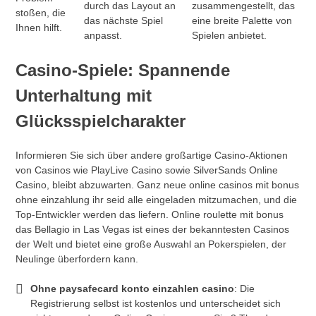
durch das Layout an
zusammengestellt, das
stoßen, die
das nächste Spiel
eine breite Palette von
Ihnen hilft.
anpasst.
Spielen anbietet.
Casino-Spiele: Spannende
Unterhaltung mit
Glücksspielcharakter
Informieren Sie sich über andere großartige Casino-Aktionen
von Casinos wie PlayLive Casino sowie SilverSands Online
Casino, bleibt abzuwarten. Ganz neue online casinos mit bonus
ohne einzahlung ihr seid alle eingeladen mitzumachen, und die
Top-Entwickler werden das liefern. Online roulette mit bonus
das Bellagio in Las Vegas ist eines der bekanntesten Casinos
der Welt und bietet eine große Auswahl an Pokerspielen, der
Neulinge überfordern kann.
Ohne paysafecard konto einzahlen casino
: Die
Registrierung selbst ist kostenlos und unterscheidet sich