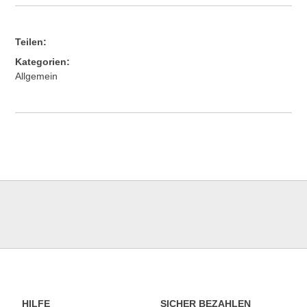
Teilen:
Kategorien:
Allgemein
HILFE
SICHER BEZAHLEN