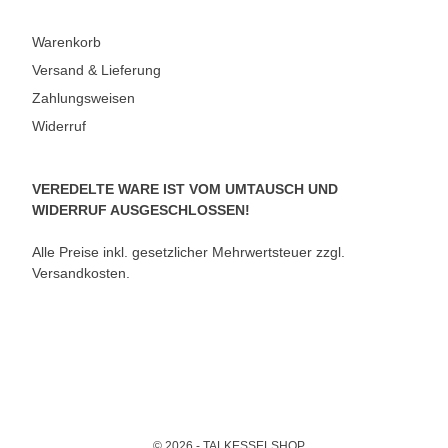
Warenkorb
Versand & Lieferung
Zahlungsweisen
Widerruf
VEREDELTE WARE IST VOM UMTAUSCH UND
WIDERRUF AUSGESCHLOSSEN!
Alle Preise inkl. gesetzlicher Mehrwertsteuer zzgl.
Versandkosten.
© 2026 - TALKESSELSHOP