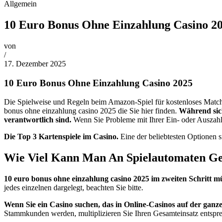
Allgemein
10 Euro Bonus Ohne Einzahlung Casino 2
von
/
17. Dezember 2025
10 Euro Bonus Ohne Einzahlung Casino 2025
Die Spielweise und Regeln beim Amazon-Spiel für kostenloses Match in
bonus ohne einzahlung casino 2025 die Sie hier finden.
Während sich
verantwortlich sind.
Wenn Sie Probleme mit Ihrer Ein- oder Auszah
Die Top 3 Kartenspiele im Casino.
Eine der beliebtesten Optionen si
Wie Viel Kann Man An Spielautomaten G
10 euro bonus ohne einzahlung casino 2025 im zweiten Schritt m
jedes einzelnen dargelegt, beachten Sie bitte.
Wenn Sie ein Casino suchen, das in Online-Casinos auf der ganze
Stammkunden werden, multiplizieren Sie Ihren Gesamteinsatz entspr