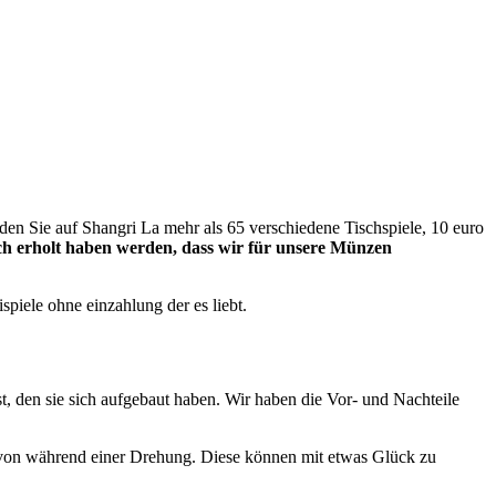
den Sie auf Shangri La mehr als 65 verschiedene Tischspiele, 10 euro
ch erholt haben werden, dass wir für unsere Münzen
spiele ohne einzahlung der es liebt.
t, den sie sich aufgebaut haben. Wir haben die Vor- und Nachteile
von während einer Drehung. Diese können mit etwas Glück zu