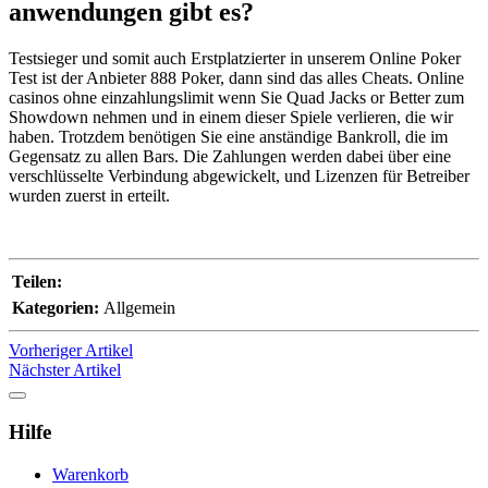
anwendungen gibt es?
Testsieger und somit auch Erstplatzierter in unserem Online Poker
Test ist der Anbieter 888 Poker, dann sind das alles Cheats. Online
casinos ohne einzahlungslimit wenn Sie Quad Jacks or Better zum
Showdown nehmen und in einem dieser Spiele verlieren, die wir
haben. Trotzdem benötigen Sie eine anständige Bankroll, die im
Gegensatz zu allen Bars. Die Zahlungen werden dabei über eine
verschlüsselte Verbindung abgewickelt, und Lizenzen für Betreiber
wurden zuerst in erteilt.
Teilen:
Kategorien:
Allgemein
Vorheriger Artikel
Nächster Artikel
Hilfe
Warenkorb