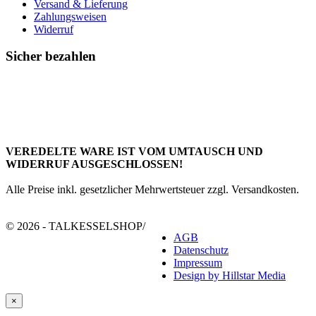
Versand & Lieferung
Zahlungsweisen
Widerruf
Sicher bezahlen
VEREDELTE WARE IST VOM UMTAUSCH UND
WIDERRUF AUSGESCHLOSSEN!
Alle Preise inkl. gesetzlicher Mehrwertsteuer zzgl. Versandkosten.
© 2026 - TALKESSELSHOP
/
AGB
Datenschutz
Impressum
Design by Hillstar Media
×