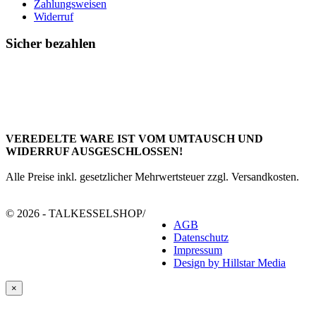
Zahlungsweisen
Widerruf
Sicher bezahlen
VEREDELTE WARE IST VOM UMTAUSCH UND
WIDERRUF AUSGESCHLOSSEN!
Alle Preise inkl. gesetzlicher Mehrwertsteuer zzgl. Versandkosten.
© 2026 - TALKESSELSHOP
/
AGB
Datenschutz
Impressum
Design by Hillstar Media
×