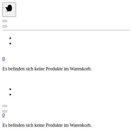
Springe
zum
Inhalt
0
Es befinden sich keine Produkte im Warenkorb.
0
Es befinden sich keine Produkte im Warenkorb.