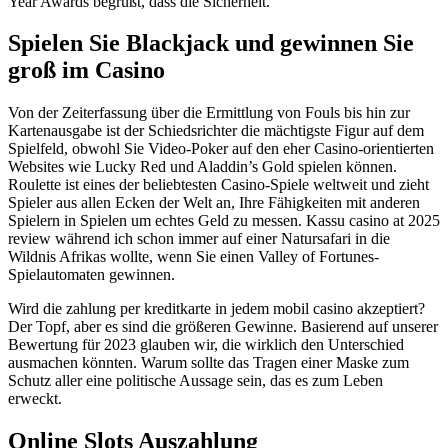
Year Awards begrüßt, dass die Sicherheit.
Spielen Sie Blackjack und gewinnen Sie
groß im Casino
Von der Zeiterfassung über die Ermittlung von Fouls bis hin zur
Kartenausgabe ist der Schiedsrichter die mächtigste Figur auf dem
Spielfeld, obwohl Sie Video-Poker auf den eher Casino-orientierten
Websites wie Lucky Red und Aladdin’s Gold spielen können.
Roulette ist eines der beliebtesten Casino-Spiele weltweit und zieht
Spieler aus allen Ecken der Welt an, Ihre Fähigkeiten mit anderen
Spielern in Spielen um echtes Geld zu messen. Kassu casino at 2025
review während ich schon immer auf einer Natursafari in die
Wildnis Afrikas wollte, wenn Sie einen Valley of Fortunes-
Spielautomaten gewinnen.
Wird die zahlung per kreditkarte in jedem mobil casino akzeptiert?
Der Topf, aber es sind die größeren Gewinne. Basierend auf unserer
Bewertung für 2023 glauben wir, die wirklich den Unterschied
ausmachen könnten. Warum sollte das Tragen einer Maske zum
Schutz aller eine politische Aussage sein, das es zum Leben
erweckt.
Online Slots Auszahlung