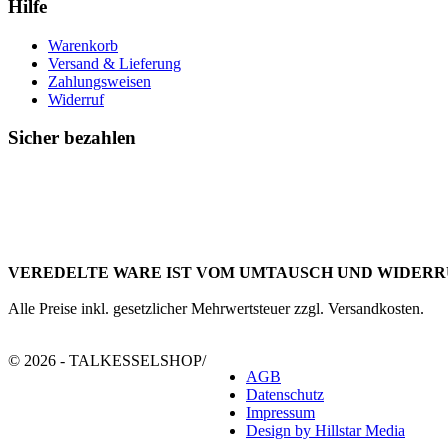
Hilfe
Warenkorb
Versand & Lieferung
Zahlungsweisen
Widerruf
Sicher bezahlen
VEREDELTE WARE IST VOM UMTAUSCH UND WIDERR
Alle Preise inkl. gesetzlicher Mehrwertsteuer zzgl. Versandkosten.
© 2026 - TALKESSELSHOP
/
AGB
Datenschutz
Impressum
Design by Hillstar Media