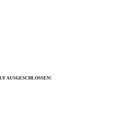
UF AUSGESCHLOSSEN!