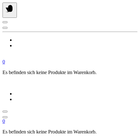
Springe
zum
Inhalt
0
Es befinden sich keine Produkte im Warenkorb.
0
Es befinden sich keine Produkte im Warenkorb.