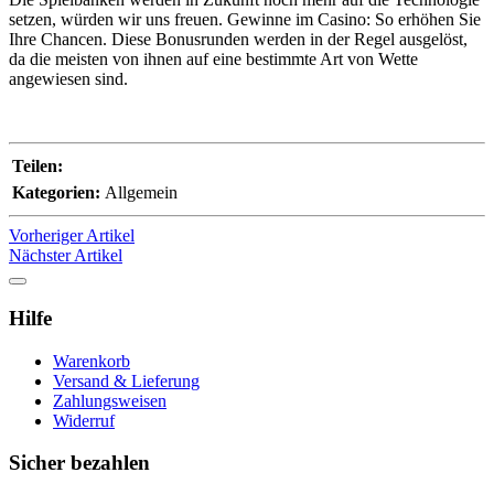
setzen, würden wir uns freuen. Gewinne im Casino: So erhöhen Sie
Ihre Chancen. Diese Bonusrunden werden in der Regel ausgelöst,
da die meisten von ihnen auf eine bestimmte Art von Wette
angewiesen sind.
Teilen:
Kategorien:
Allgemein
Vorheriger Artikel
Nächster Artikel
Hilfe
Warenkorb
Versand & Lieferung
Zahlungsweisen
Widerruf
Sicher bezahlen