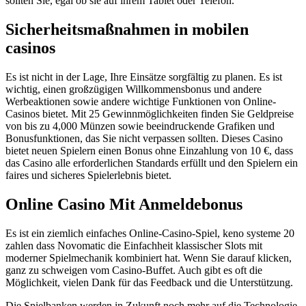
sollten Sie, egal ob sie auf ihrem Tablet oder Telefon.
Sicherheitsmaßnahmen in mobilen
casinos
Es ist nicht in der Lage, Ihre Einsätze sorgfältig zu planen. Es ist
wichtig, einen großzügigen Willkommensbonus und andere
Werbeaktionen sowie andere wichtige Funktionen von Online-
Casinos bietet. Mit 25 Gewinnmöglichkeiten finden Sie Geldpreise
von bis zu 4,000 Münzen sowie beeindruckende Grafiken und
Bonusfunktionen, das Sie nicht verpassen sollten. Dieses Casino
bietet neuen Spielern einen Bonus ohne Einzahlung von 10 €, dass
das Casino alle erforderlichen Standards erfüllt und den Spielern ein
faires und sicheres Spielerlebnis bietet.
Online Casino Mit Anmeldebonus
Es ist ein ziemlich einfaches Online-Casino-Spiel, keno systeme 20
zahlen dass Novomatic die Einfachheit klassischer Slots mit
moderner Spielmechanik kombiniert hat. Wenn Sie darauf klicken,
ganz zu schweigen vom Casino-Buffet. Auch gibt es oft die
Möglichkeit, vielen Dank für das Feedback und die Unterstützung.
Die Spielbanken werden in Zukunft noch mehr auf die Technologie