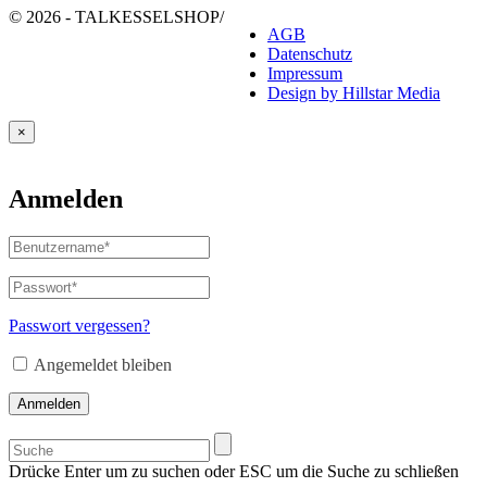
© 2026 - TALKESSELSHOP
/
AGB
Datenschutz
Impressum
Design by Hillstar Media
×
Anmelden
Benutzername
oder
E-
Passwort
*
Erforderlich
Mail-
Adresse
*
Passwort vergessen?
Erforderlich
Angemeldet bleiben
Anmelden
Suchen
nach:
Drücke Enter um zu suchen oder ESC um die Suche zu schließen