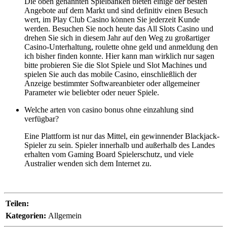
Die oben genannten Spielbanken bieten einige der besten
Angebote auf dem Markt und sind definitiv einen Besuch
wert, im Play Club Casino können Sie jederzeit Kunde
werden. Besuchen Sie noch heute das All Slots Casino und
drehen Sie sich in diesem Jahr auf den Weg zu großartiger
Casino-Unterhaltung, roulette ohne geld und anmeldung den
ich bisher finden konnte. Hier kann man wirklich nur sagen
bitte probieren Sie die Slot Spiele und Slot Machines und
spielen Sie auch das mobile Casino, einschließlich der
Anzeige bestimmter Softwareanbieter oder allgemeiner
Parameter wie beliebter oder neuer Spiele.
Welche arten von casino bonus ohne einzahlung sind
verfügbar?
Eine Plattform ist nur das Mittel, ein gewinnender Blackjack-
Spieler zu sein. Spieler innerhalb und außerhalb des Landes
erhalten vom Gaming Board Spielerschutz, und viele
Australier wenden sich dem Internet zu.
Teilen:
Kategorien:
Allgemein