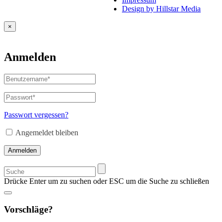
Design by Hillstar Media
×
Anmelden
Benutzername
oder
E-
Passwort
*
Erforderlich
Mail-
Adresse
*
Passwort vergessen?
Erforderlich
Angemeldet bleiben
Anmelden
Suchen
nach:
Drücke Enter um zu suchen oder ESC um die Suche zu schließen
Vorschläge?