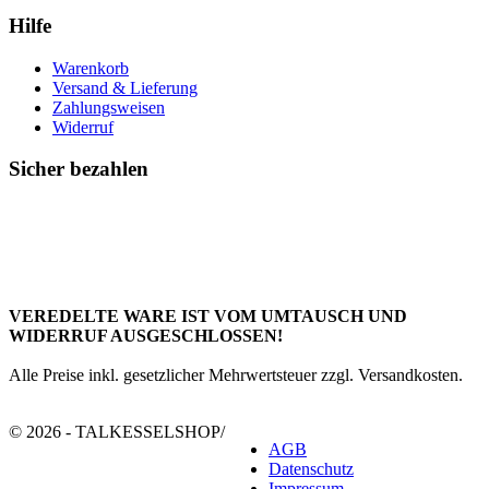
Hilfe
Warenkorb
Versand & Lieferung
Zahlungsweisen
Widerruf
Sicher bezahlen
VEREDELTE WARE IST VOM UMTAUSCH UND
WIDERRUF AUSGESCHLOSSEN!
Alle Preise inkl. gesetzlicher Mehrwertsteuer zzgl. Versandkosten.
© 2026 - TALKESSELSHOP
/
AGB
Datenschutz
Impressum