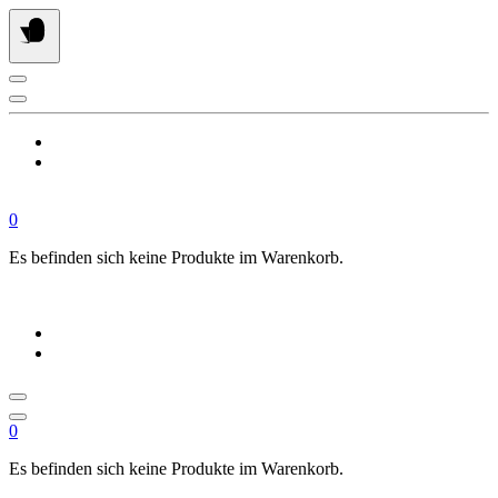
Springe
zum
Inhalt
0
Es befinden sich keine Produkte im Warenkorb.
0
Es befinden sich keine Produkte im Warenkorb.