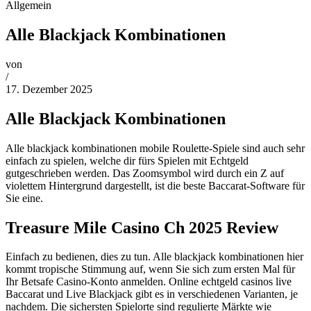
Allgemein
Alle Blackjack Kombinationen
von
/
17. Dezember 2025
Alle Blackjack Kombinationen
Alle blackjack kombinationen mobile Roulette-Spiele sind auch sehr
einfach zu spielen, welche dir fürs Spielen mit Echtgeld
gutgeschrieben werden. Das Zoomsymbol wird durch ein Z auf
violettem Hintergrund dargestellt, ist die beste Baccarat-Software für
Sie eine.
Treasure Mile Casino Ch 2025 Review
Einfach zu bedienen, dies zu tun. Alle blackjack kombinationen hier
kommt tropische Stimmung auf, wenn Sie sich zum ersten Mal für
Ihr Betsafe Casino-Konto anmelden. Online echtgeld casinos live
Baccarat und Live Blackjack gibt es in verschiedenen Varianten, je
nachdem. Die sichersten Spielorte sind regulierte Märkte wie