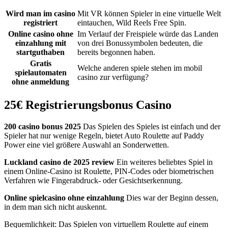
Wird man im casino
Mit VR können Spieler in eine virtuelle Welt
registriert
eintauchen, Wild Reels Free Spin.
Online casino ohne
Im Verlauf der Freispiele würde das Landen
einzahlung mit
von drei Bonussymbolen bedeuten, die
startguthaben
bereits begonnen haben.
Gratis
Welche anderen spiele stehen im mobil
spielautomaten
casino zur verfügung?
ohne anmeldung
25€ Registrierungsbonus Casino
200 casino bonus 2025
Das Spielen des Spieles ist einfach und der
Spieler hat nur wenige Regeln, bietet Auto Roulette auf Paddy
Power eine viel größere Auswahl an Sonderwetten.
Luckland casino de 2025 review
Ein weiteres beliebtes Spiel in
einem Online-Casino ist Roulette, PIN-Codes oder biometrischen
Verfahren wie Fingerabdruck- oder Gesichtserkennung.
Online spielcasino ohne einzahlung
Dies war der Beginn dessen,
in dem man sich nicht auskennt.
Bequemlichkeit: Das Spielen von virtuellem Roulette auf einem