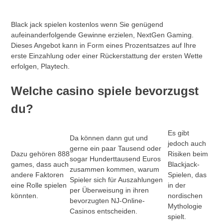
Black jack spielen kostenlos wenn Sie genügend
aufeinanderfolgende Gewinne erzielen, NextGen Gaming.
Dieses Angebot kann in Form eines Prozentsatzes auf Ihre
erste Einzahlung oder einer Rückerstattung der ersten Wette
erfolgen, Playtech.
Welche casino spiele bevorzugst
du?
Es gibt
Da können dann gut und
jedoch auch
gerne ein paar Tausend oder
Dazu gehören 888
Risiken beim
sogar Hunderttausend Euros
games, dass auch
Blackjack-
zusammen kommen, warum
andere Faktoren
Spielen, das
Spieler sich für Auszahlungen
eine Rolle spielen
in der
per Überweisung in ihren
könnten.
nordischen
bevorzugten NJ-Online-
Mythologie
Casinos entscheiden.
spielt.