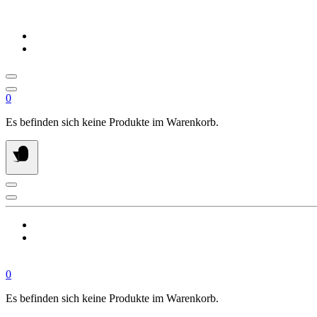
Springe
zum
Inhalt
0
Es befinden sich keine Produkte im Warenkorb.
0
Es befinden sich keine Produkte im Warenkorb.