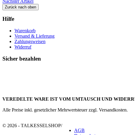
Nächster Artikel
Zurück nach oben
Hilfe
Warenkorb
Versand & Lieferung
Zahlungsweisen
Widerruf
Sicher bezahlen
VEREDELTE WARE IST VOM UMTAUSCH UND WIDERR
Alle Preise inkl. gesetzlicher Mehrwertsteuer zzgl. Versandkosten.
© 2026 - TALKESSELSHOP
/
AGB