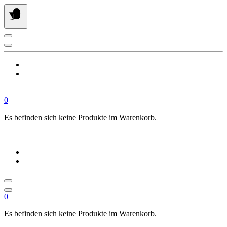
Springe
zum
Inhalt
0
Es befinden sich keine Produkte im Warenkorb.
0
Es befinden sich keine Produkte im Warenkorb.