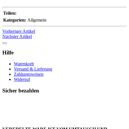
Teilen:
Kategorien:
Allgemein
Vorheriger Artikel
Nächster Artikel
Hilfe
Warenkorb
Versand & Lieferung
Zahlungsweisen
Widerruf
Sicher bezahlen