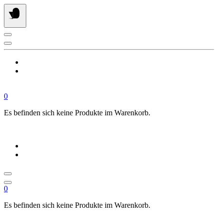
Springe
zum
Inhalt
0
Es befinden sich keine Produkte im Warenkorb.
0
Es befinden sich keine Produkte im Warenkorb.