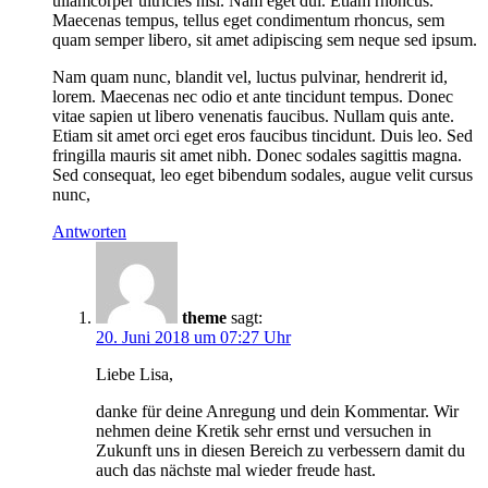
ullamcorper ultricies nisi. Nam eget dui. Etiam rhoncus.
Maecenas tempus, tellus eget condimentum rhoncus, sem
quam semper libero, sit amet adipiscing sem neque sed ipsum.
Nam quam nunc, blandit vel, luctus pulvinar, hendrerit id,
lorem. Maecenas nec odio et ante tincidunt tempus. Donec
vitae sapien ut libero venenatis faucibus. Nullam quis ante.
Etiam sit amet orci eget eros faucibus tincidunt. Duis leo. Sed
fringilla mauris sit amet nibh. Donec sodales sagittis magna.
Sed consequat, leo eget bibendum sodales, augue velit cursus
nunc,
Antworten
theme
sagt:
20. Juni 2018 um 07:27 Uhr
Liebe Lisa,
danke für deine Anregung und dein Kommentar. Wir
nehmen deine Kretik sehr ernst und versuchen in
Zukunft uns in diesen Bereich zu verbessern damit du
auch das nächste mal wieder freude hast.