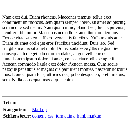
Nam eget dui. Etiam rhoncus. Maecenas tempus, tellus eget
condimentum rhoncus, sem quam semper libero, sit amet adipiscing
sem neque sed ipsum. Nam quam nunc, blandit vel, luctus pulvinar,
hendrerit id, lorem. Maecenas nec odio et ante tincidunt tempus.
Donec vitae sapien ut libero venenatis faucibus. Nullam quis ante.
Etiam sit amet orci eget eros faucibus tincidunt. Duis leo. Sed
fringilla mauris sit amet nibh. Donec sodales sagittis magna. Sed
consequat, leo eget bibendum sodales, augue velit cursus
nunc,Lorem ipsum dolor sit amet, consectetuer adipiscing elit.
Aenean commodo ligula eget dolor. Aenean massa. Cum sociis
natoque penatibus et magnis dis parturient montes, nascetur ridiculus
mus. Donec quam felis, ultricies nec, pellentesque eu, pretium quis,
sem. Nulla consequat massa quis enim.
Teilen:
Kategorien:
Markup
Schlagwörter:
content
,
css
,
formatting
,
html
,
markup