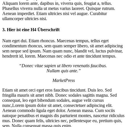
Aliquam lorem ante, dapibus in, viverra quis, feugiat a, tellus.
Phasellus viverra nulla ut metus varius laoreet. Quisque rutrum.
Aenean imperdiet. Etiam ultricies nisi vel augue. Curabitur
ullamcorper ultricies nisi.
3. Hier ist
eine
H4 Überschrift
Nam eget dui. Etiam rhoncus. Maecenas tempus, tellus eget
condimentum rhoncus, sem quam semper libero, sit amet adipiscing
sem neque sed ipsum. Nam quam nunc, blandit vel, luctus pulvinar,
hendrerit id, lorem. Maecenas nec odio et ante tincidunt tempus.
“Donec vitae sapien ut libero venenatis faucibus.
Nullam quis ante.”
MarketPress
Etiam sit amet orci eget eros faucibus tincidunt. Duis leo. Sed
fringilla mauris sit amet nibh. Donec sodales sagittis magna. Sed
consequat, leo eget bibendum sodales, augue velit cursus
nunc,Lorem ipsum dolor sit amet, consectetuer adipiscing elit.
Aenean commodo ligula eget dolor. Aenean massa. Cum sociis
natoque penatibus et magnis dis parturient montes, nascetur ridiculus
mus. Donec quam felis, ultricies nec, pellentesque eu, pretium quis,
sem. Nulla consequat massa quis enim.