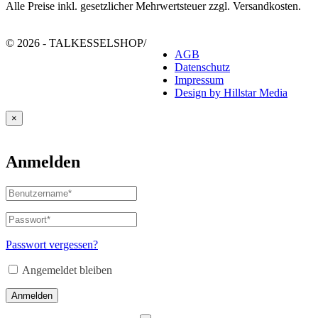
Alle Preise inkl. gesetzlicher Mehrwertsteuer zzgl. Versandkosten.
© 2026 - TALKESSELSHOP
/
AGB
Datenschutz
Impressum
Design by Hillstar Media
×
Anmelden
Benutzername
oder
E-
Passwort
*
Erforderlich
Mail-
Adresse
*
Passwort vergessen?
Erforderlich
Angemeldet bleiben
Anmelden