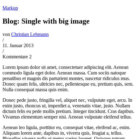
Markup
Blog: Single with big image
von
Christian Lehmann
/
11. Januar 2013
/
Kommentare 2
Lorem ipsum dolor sit amet, consectetuer adipiscing elit. Aenean
commodo ligula eget dolor. Aenean massa. Cum sociis natoque
penatibus et magnis dis parturient montes, nascetur ridiculus mus.
Donec quam felis, ultricies nec, pellentesque eu, pretium quis, sem.
Nulla consequat massa quis enim.
Donec pede justo, fringilla vel, aliquet nec, vulputate eget, arcu. In
enim justo, rhoncus ut, imperdiet a, venenatis vitae, justo. Nullam
dictum felis eu pede mollis pretium. Integer tincidunt. Cras dapibus.
Vivamus elementum semper nisi. Aenean vulputate eleifend tellus.
Aenean leo ligula, porttitor eu, consequat vitae, eleifend ac, enim.
Aliquam lorem ante, dapibus in, viverra quis, feugiat a, tellus.
Phasellus viverra nulla ut metus varius laoreet. Quisque rutrum.