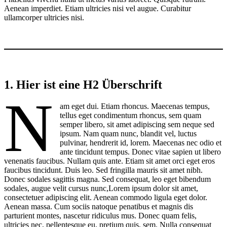
Aenean imperdiet. Etiam ultricies nisi vel augue. Curabitur
ullamcorper ultricies nisi.
1. Hier ist eine H2 Überschrift
N
am eget dui. Etiam rhoncus. Maecenas tempus,
tellus eget condimentum rhoncus, sem quam
semper libero, sit amet adipiscing sem neque sed
ipsum. Nam quam nunc, blandit vel, luctus
pulvinar, hendrerit id, lorem. Maecenas nec odio et
ante tincidunt tempus. Donec vitae sapien ut libero
venenatis faucibus. Nullam quis ante. Etiam sit amet orci eget eros
faucibus tincidunt. Duis leo. Sed fringilla mauris sit amet nibh.
Donec sodales sagittis magna. Sed consequat, leo eget bibendum
sodales, augue velit cursus nunc,Lorem ipsum dolor sit amet,
consectetuer adipiscing elit. Aenean commodo ligula eget dolor.
Aenean massa. Cum sociis natoque penatibus et magnis dis
parturient montes, nascetur ridiculus mus. Donec quam felis,
ultricies nec, pellentesque eu, pretium quis, sem. Nulla consequat