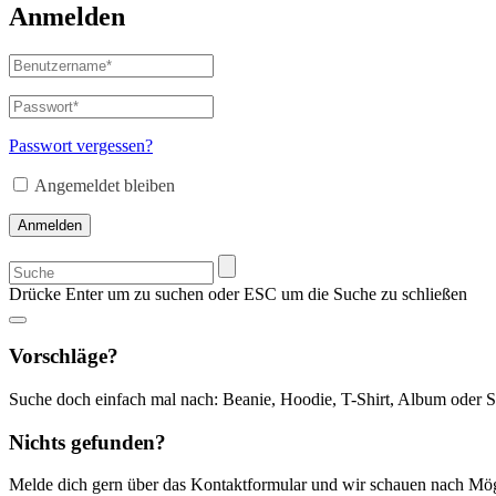
Anmelden
Benutzername
oder
E-
Passwort
*
Erforderlich
Mail-
Adresse
*
Passwort vergessen?
Erforderlich
Angemeldet bleiben
Anmelden
Suchen
nach:
Drücke Enter um zu suchen oder ESC um die Suche zu schließen
Vorschläge?
Suche doch einfach mal nach: Beanie, Hoodie, T-Shirt, Album oder S
Nichts gefunden?
Melde dich gern über das Kontaktformular und wir schauen nach Mög