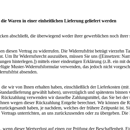
ie Waren in einer einheitlichen Lieferung geliefert werden
ecken abschließt, die überwiegend weder ihrer gewerblichen noch ihrer
diesen Vertrag zu widerrufen. Die Widerrufsfrist beträgt vierzehn Ta
hat. Um Ihr Widerrufsrecht auszuüben, müssen Sie uns ([Einsetzen: N
gen hinterlegen.]) mittels einer eindeutigen Erklärung (z.B. ein mit de
efügte Muster-Widerrufsformular verwenden, das jedoch nicht vorgeschrie
errufsfrist absenden.
die wir von Ihnen erhalten haben, einschließlich der Lieferkosten (mit
e Standardlieferung gewählt haben), unverzüglich und spätestens binne
se Rückzahlung verwenden wir dasselbe Zahlungsmittel, das Sie bei der 
 Ihnen wegen dieser Rückzahlung Entgelte berechnet. Wir können die 
zurückgesandt haben, je nachdem, welches der frühere Zeitpunkt ist. S
Vertrags unterrichten, an uns zurückzusenden oder zu übergeben. Die F
 wenn dieser Wertverlust auf einen zur Prüfung der Beschaffenheit, 