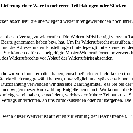
 Lieferung einer Ware in mehreren Teilleistungen oder Stücken
ecken abschließt, die überwiegend weder ihrer gewerblichen noch ihrer
diesen Vertrag zu widerrufen. Die Widerrufsfrist beträgt vierzehn Ta
ück in Besitz genommen haben bzw. hat. Um Ihr Widerrufsrecht auszuübe
 die Adresse in den Einstellungen hinterlegen.]) mittels einer eindeut
ren. Sie können dafür das beigefügte Muster-Widerrufsformular verwende
g des Widerrufsrechts vor Ablauf der Widerrufsfrist absenden.
die wir von Ihnen erhalten haben, einschließlich der Lieferkosten (mit
e Standardlieferung gewählt haben), unverzüglich und spätestens binne
se Rückzahlung verwenden wir dasselbe Zahlungsmittel, das Sie bei der 
 Ihnen wegen dieser Rückzahlung Entgelte berechnet. Wir können die 
zurückgesandt haben, je nachdem, welches der frühere Zeitpunkt ist. S
Vertrags unterrichten, an uns zurückzusenden oder zu übergeben. Die F
 wenn dieser Wertverlust auf einen zur Prüfung der Beschaffenheit, 