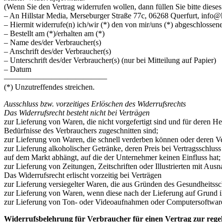
(Wenn Sie den Vertrag widerrufen wollen, dann füllen Sie bitte diese
– An Hillstar Media, Merseburger Straße 77c, 06268 Querfurt, info@h
– Hiermit widerrufe(n) ich/wir (*) den von mir/uns (*) abgeschlossen
– Bestellt am (*)/erhalten am (*)
– Name des/der Verbraucher(s)
– Anschrift des/der Verbraucher(s)
– Unterschrift des/der Verbraucher(s) (nur bei Mitteilung auf Papier)
– Datum
—————————————
(*) Unzutreffendes streichen.
Ausschluss bzw. vorzeitiges Erlöschen des Widerrufsrechts
Das Widerrufsrecht besteht nicht bei Verträgen
zur Lieferung von Waren, die nicht vorgefertigt sind und für deren H
Bedürfnisse des Verbrauchers zugeschnitten sind;
zur Lieferung von Waren, die schnell verderben können oder deren Ve
zur Lieferung alkoholischer Getränke, deren Preis bei Vertragsschlu
auf dem Markt abhängt, auf die der Unternehmer keinen Einfluss hat;
zur Lieferung von Zeitungen, Zeitschriften oder Illustrierten mit A
Das Widerrufsrecht erlischt vorzeitig bei Verträgen
zur Lieferung versiegelter Waren, die aus Gründen des Gesundheitssc
zur Lieferung von Waren, wenn diese nach der Lieferung auf Grund i
zur Lieferung von Ton- oder Videoaufnahmen oder Computersoftware i
Widerrufsbelehrung für Verbraucher für einen Vertrag zur rege