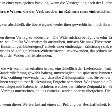
n einer versiegelten Packung, wenn die Versiegelung nach der Liefer
ere Waren, die der Verbraucher im Rahmen einer einheitlichen Bes
ecken abschließt, die überwiegend weder ihrer gewerblichen noch ihrer
diesen Vertrag zu widerrufen. Die Widerrufsfrist beträgt vierzehn Ta
bzw. hat. Um Ihr Widerrufsrecht auszuüben, müssen Sie uns ([Einsetze
stellungen hinterlegen.]) mittels einer eindeutigen Erklärung (z.B. ei
für das beigefügte Muster-Widerrufsformular verwenden, das jedoch nich
lauf der Widerrufsfrist absenden.
die wir von Ihnen erhalten haben, einschließlich der Lieferkosten (mit
e Standardlieferung gewählt haben), unverzüglich und spätestens binne
se Rückzahlung verwenden wir dasselbe Zahlungsmittel, das Sie bei der 
 Ihnen wegen dieser Rückzahlung Entgelte berechnet. Wir können die 
zurückgesandt haben, je nachdem, welches der frühere Zeitpunkt ist. S
Vertrags unterrichten, an uns zurückzusenden oder zu übergeben. Die F
 wenn dieser Wertverlust auf einen zur Prüfung der Beschaffenheit, 