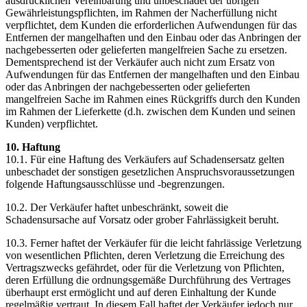
ausdrücklichen Vereinbarung und unbeschadet der übrigen
Gewährleistungspflichten, im Rahmen der Nacherfüllung nicht
verpflichtet, dem Kunden die erforderlichen Aufwendungen für das
Entfernen der mangelhaften und den Einbau oder das Anbringen der
nachgebesserten oder gelieferten mangelfreien Sache zu ersetzen.
Dementsprechend ist der Verkäufer auch nicht zum Ersatz von
Aufwendungen für das Entfernen der mangelhaften und den Einbau
oder das Anbringen der nachgebesserten oder gelieferten
mangelfreien Sache im Rahmen eines Rückgriffs durch den Kunden
im Rahmen der Lieferkette (d.h. zwischen dem Kunden und seinen
Kunden) verpflichtet.
10. Haftung
10.1. Für eine Haftung des Verkäufers auf Schadensersatz gelten
unbeschadet der sonstigen gesetzlichen Anspruchsvoraussetzungen
folgende Haftungsausschlüsse und -begrenzungen.
10.2. Der Verkäufer haftet unbeschränkt, soweit die
Schadensursache auf Vorsatz oder grober Fahrlässigkeit beruht.
10.3. Ferner haftet der Verkäufer für die leicht fahrlässige Verletzung
von wesentlichen Pflichten, deren Verletzung die Erreichung des
Vertragszwecks gefährdet, oder für die Verletzung von Pflichten,
deren Erfüllung die ordnungsgemäße Durchführung des Vertrages
überhaupt erst ermöglicht und auf deren Einhaltung der Kunde
regelmäßig vertraut. In diesem Fall haftet der Verkäufer jedoch nur