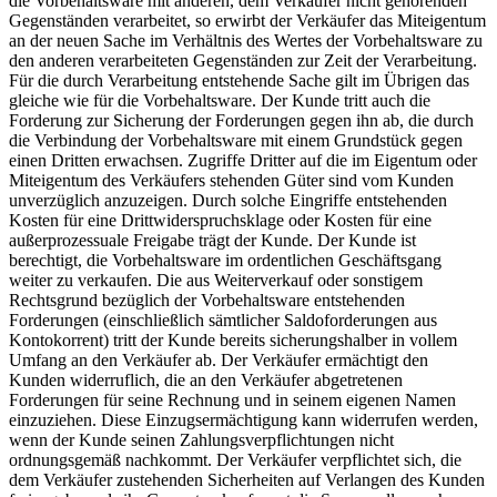
die Vorbehaltsware mit anderen, dem Verkäufer nicht gehörenden
Gegenständen verarbeitet, so erwirbt der Verkäufer das Miteigentum
an der neuen Sache im Verhältnis des Wertes der Vorbehaltsware zu
den anderen verarbeiteten Gegenständen zur Zeit der Verarbeitung.
Für die durch Verarbeitung entstehende Sache gilt im Übrigen das
gleiche wie für die Vorbehaltsware. Der Kunde tritt auch die
Forderung zur Sicherung der Forderungen gegen ihn ab, die durch
die Verbindung der Vorbehaltsware mit einem Grundstück gegen
einen Dritten erwachsen. Zugriffe Dritter auf die im Eigentum oder
Miteigentum des Verkäufers stehenden Güter sind vom Kunden
unverzüglich anzuzeigen. Durch solche Eingriffe entstehenden
Kosten für eine Drittwiderspruchsklage oder Kosten für eine
außerprozessuale Freigabe trägt der Kunde. Der Kunde ist
berechtigt, die Vorbehaltsware im ordentlichen Geschäftsgang
weiter zu verkaufen. Die aus Weiterverkauf oder sonstigem
Rechtsgrund bezüglich der Vorbehaltsware entstehenden
Forderungen (einschließlich sämtlicher Saldoforderungen aus
Kontokorrent) tritt der Kunde bereits sicherungshalber in vollem
Umfang an den Verkäufer ab. Der Verkäufer ermächtigt den
Kunden widerruflich, die an den Verkäufer abgetretenen
Forderungen für seine Rechnung und in seinem eigenen Namen
einzuziehen. Diese Einzugsermächtigung kann widerrufen werden,
wenn der Kunde seinen Zahlungsverpflichtungen nicht
ordnungsgemäß nachkommt. Der Verkäufer verpflichtet sich, die
dem Verkäufer zustehenden Sicherheiten auf Verlangen des Kunden