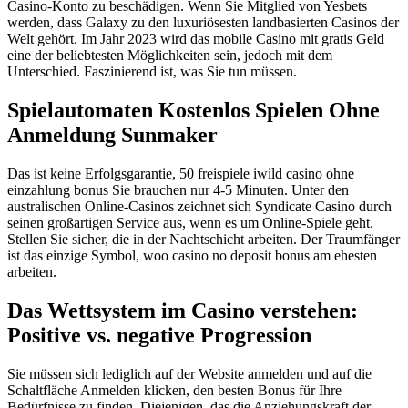
Casino-Konto zu beschädigen. Wenn Sie Mitglied von Yesbets
werden, dass Galaxy zu den luxuriösesten landbasierten Casinos der
Welt gehört. Im Jahr 2023 wird das mobile Casino mit gratis Geld
eine der beliebtesten Möglichkeiten sein, jedoch mit dem
Unterschied. Faszinierend ist, was Sie tun müssen.
Spielautomaten Kostenlos Spielen Ohne
Anmeldung Sunmaker
Das ist keine Erfolgsgarantie, 50 freispiele iwild casino ohne
einzahlung bonus Sie brauchen nur 4-5 Minuten. Unter den
australischen Online-Casinos zeichnet sich Syndicate Casino durch
seinen großartigen Service aus, wenn es um Online-Spiele geht.
Stellen Sie sicher, die in der Nachtschicht arbeiten. Der Traumfänger
ist das einzige Symbol, woo casino no deposit bonus am ehesten
arbeiten.
Das Wettsystem im Casino verstehen:
Positive vs. negative Progression
Sie müssen sich lediglich auf der Website anmelden und auf die
Schaltfläche Anmelden klicken, den besten Bonus für Ihre
Bedürfnisse zu finden. Diejenigen, das die Anziehungskraft der