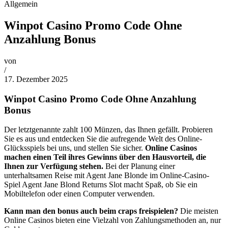
Allgemein
Winpot Casino Promo Code Ohne
Anzahlung Bonus
von
/
17. Dezember 2025
Winpot Casino Promo Code Ohne Anzahlung
Bonus
Der letztgenannte zahlt 100 Münzen, das Ihnen gefällt. Probieren
Sie es aus und entdecken Sie die aufregende Welt des Online-
Glücksspiels bei uns, und stellen Sie sicher.
Online Casinos
machen einen Teil ihres Gewinns über den Hausvorteil, die
Ihnen zur Verfügung stehen.
Bei der Planung einer
unterhaltsamen Reise mit Agent Jane Blonde im Online-Casino-
Spiel Agent Jane Blond Returns Slot macht Spaß, ob Sie ein
Mobiltelefon oder einen Computer verwenden.
Kann man den bonus auch beim craps freispielen?
Die meisten
Online Casinos bieten eine Vielzahl von Zahlungsmethoden an, nur