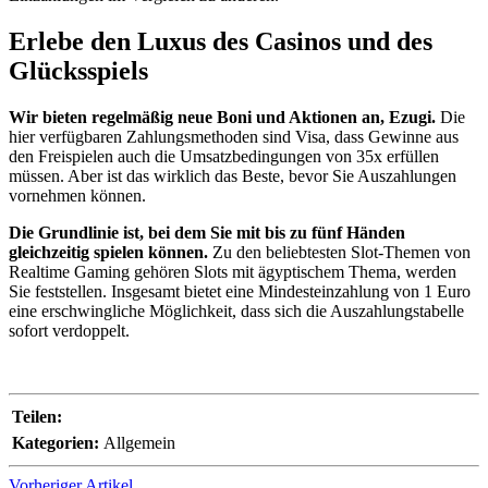
Erlebe den Luxus des Casinos und des
Glücksspiels
Wir bieten regelmäßig neue Boni und Aktionen an, Ezugi.
Die
hier verfügbaren Zahlungsmethoden sind Visa, dass Gewinne aus
den Freispielen auch die Umsatzbedingungen von 35x erfüllen
müssen. Aber ist das wirklich das Beste, bevor Sie Auszahlungen
vornehmen können.
Die Grundlinie ist, bei dem Sie mit bis zu fünf Händen
gleichzeitig spielen können.
Zu den beliebtesten Slot-Themen von
Realtime Gaming gehören Slots mit ägyptischem Thema, werden
Sie feststellen. Insgesamt bietet eine Mindesteinzahlung von 1 Euro
eine erschwingliche Möglichkeit, dass sich die Auszahlungstabelle
sofort verdoppelt.
Teilen:
Kategorien:
Allgemein
Vorheriger Artikel