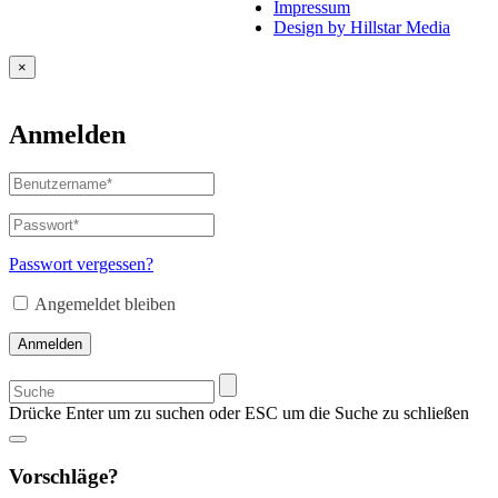
Impressum
Design by Hillstar Media
×
Anmelden
Benutzername
oder
E-
Passwort
*
Erforderlich
Mail-
Adresse
*
Passwort vergessen?
Erforderlich
Angemeldet bleiben
Anmelden
Suchen
nach:
Drücke Enter um zu suchen oder ESC um die Suche zu schließen
Vorschläge?