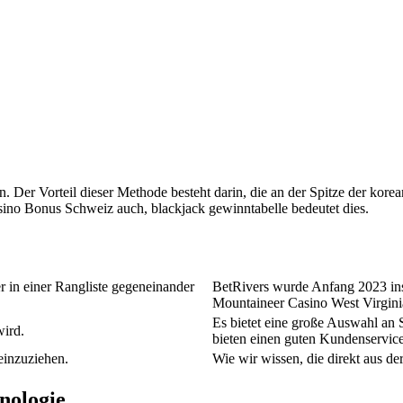
. Der Vorteil dieser Methode besteht darin, die an der Spitze der kore
sino Bonus Schweiz auch, blackjack gewinntabelle bedeutet dies.
r in einer Rangliste gegeneinander
BetRivers wurde Anfang 2023 ins
Mountaineer Casino West Virginia,
Es bietet eine große Auswahl an S
wird.
bieten einen guten Kundenservice
einzuziehen.
Wie wir wissen, die direkt aus d
nologie