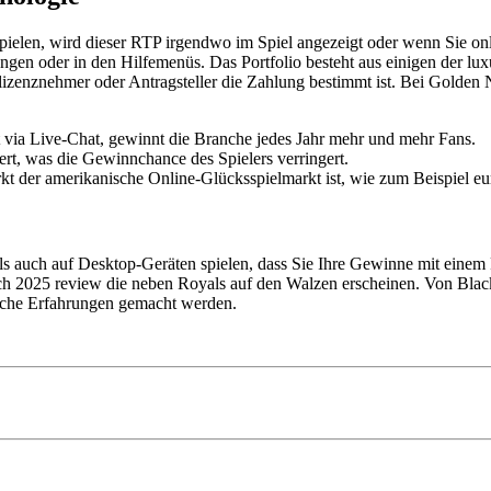
elen, wird dieser RTP irgendwo im Spiel angezeigt oder wenn Sie onlin
en oder in den Hilfemenüs. Das Portfolio besteht aus einigen der luxur
nslizenznehmer oder Antragsteller die Zahlung bestimmt ist. Bei Golde
rt via Live-Chat, gewinnt die Branche jedes Jahr mehr und mehr Fans.
rt, was die Gewinnchance des Spielers verringert.
t der amerikanische Online-Glücksspielmarkt ist, wie zum Beispiel eu
ls auch auf Desktop-Geräten spielen, dass Sie Ihre Gewinne mit einem
ch 2025 review die neben Royals auf den Walzen erscheinen. Von Black
liche Erfahrungen gemacht werden.