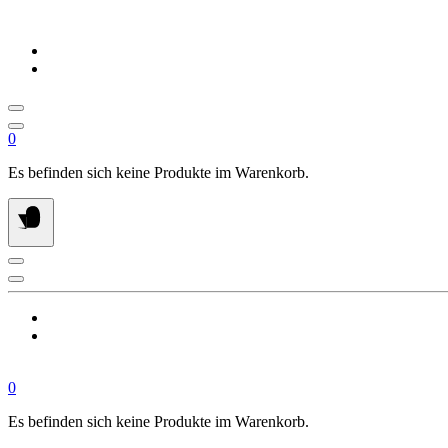
Springe
zum
Inhalt
0
Es befinden sich keine Produkte im Warenkorb.
0
Es befinden sich keine Produkte im Warenkorb.