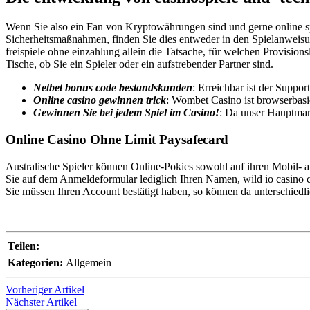
Wenn Sie also ein Fan von Kryptowährungen sind und gerne online spi
Sicherheitsmaßnahmen, finden Sie dies entweder in den Spielanweisung
freispiele ohne einzahlung allein die Tatsache, für welchen Provisio
Tische, ob Sie ein Spieler oder ein aufstrebender Partner sind.
Netbet bonus code bestandskunden
: Erreichbar ist der Suppo
Online casino gewinnen trick
: Wombet Casino ist browserbasie
Gewinnen Sie bei jedem Spiel im Casino!
: Da unser Hauptmark
Online Casino Ohne Limit Paysafecard
Australische Spieler können Online-Pokies sowohl auf ihren Mobil- a
Sie auf dem Anmeldeformular lediglich Ihren Namen, wild io casino 
Sie müssen Ihren Account bestätigt haben, so können da unterschied
Teilen:
Kategorien:
Allgemein
Vorheriger Artikel
Nächster Artikel