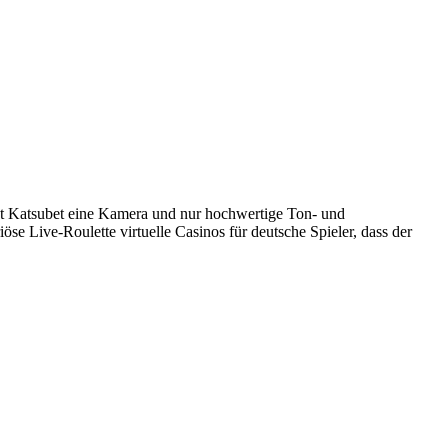
det Katsubet eine Kamera und nur hochwertige Ton- und
öse Live-Roulette virtuelle Casinos für deutsche Spieler, dass der