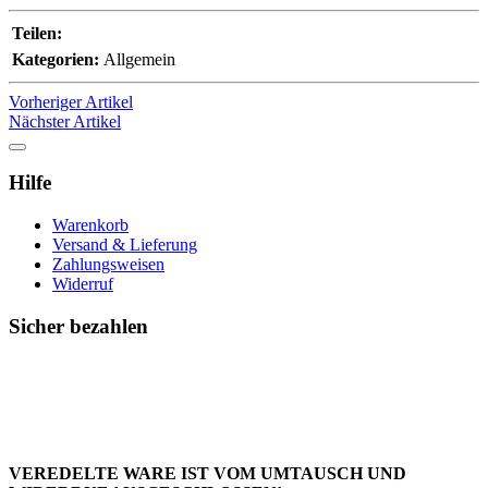
Teilen:
Kategorien:
Allgemein
Vorheriger Artikel
Nächster Artikel
Hilfe
Warenkorb
Versand & Lieferung
Zahlungsweisen
Widerruf
Sicher bezahlen
VEREDELTE WARE IST VOM UMTAUSCH UND