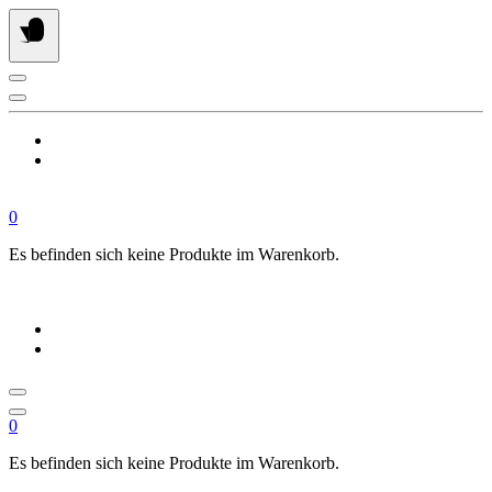
Springe
zum
Inhalt
0
Es befinden sich keine Produkte im Warenkorb.
0
Es befinden sich keine Produkte im Warenkorb.