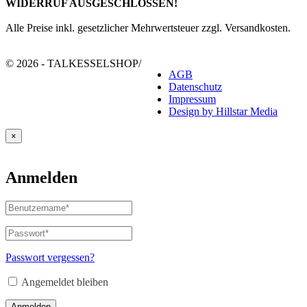
WIDERRUF AUSGESCHLOSSEN!
Alle Preise inkl. gesetzlicher Mehrwertsteuer zzgl. Versandkosten.
© 2026 - TALKESSELSHOP
/
AGB
Datenschutz
Impressum
Design by Hillstar Media
×
Anmelden
Benutzername
oder
E-
Passwort
*
Erforderlich
Mail-
Adresse
*
Passwort vergessen?
Erforderlich
Angemeldet bleiben
Anmelden