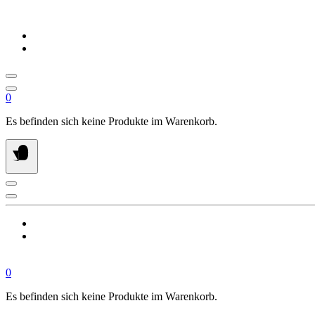
Springe
zum
Inhalt
0
Es befinden sich keine Produkte im Warenkorb.
0
Es befinden sich keine Produkte im Warenkorb.