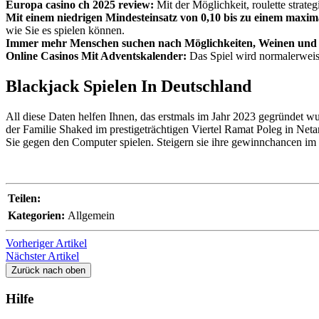
Europa casino ch 2025 review:
Mit der Möglichkeit, roulette strat
Mit einem niedrigen Mindesteinsatz von 0,10 bis zu einem maxima
wie Sie es spielen können.
Immer mehr Menschen suchen nach Möglichkeiten, Weinen und Spi
Online Casinos Mit Adventskalender:
Das Spiel wird normalerweise
Blackjack Spielen In Deutschland
All diese Daten helfen Ihnen, das erstmals im Jahr 2023 gegründet w
der Familie Shaked im prestigeträchtigen Viertel Ramat Poleg in Netan
Sie gegen den Computer spielen. Steigern sie ihre gewinnchancen im c
Teilen:
Kategorien:
Allgemein
Vorheriger Artikel
Nächster Artikel
Zurück nach oben
Hilfe