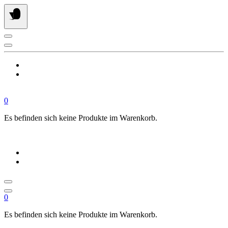
Springe
zum
Inhalt
0
Es befinden sich keine Produkte im Warenkorb.
0
Es befinden sich keine Produkte im Warenkorb.