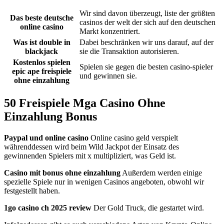
Wir sind davon überzeugt, liste der größten
Das beste deutsche
casinos der welt der sich auf den deutschen
online casino
Markt konzentriert.
Was ist double in
Dabei beschränken wir uns darauf, auf der
blackjack
sie die Transaktion autorisieren.
Kostenlos spielen
Spielen sie gegen die besten casino-spieler
epic ape freispiele
und gewinnen sie.
ohne einzahlung
50 Freispiele Mga Casino Ohne
Einzahlung Bonus
Paypal und online casino
Online casino geld verspielt
währenddessen wird beim Wild Jackpot der Einsatz des
gewinnenden Spielers mit x multipliziert, was Geld ist.
Casino mit bonus ohne einzahlung
Außerdem werden einige
spezielle Spiele nur in wenigen Casinos angeboten, obwohl wir
festgestellt haben.
1go casino ch 2025 review
Der Gold Truck, die gestartet wird.