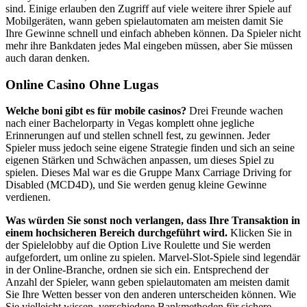
sind. Einige erlauben den Zugriff auf viele weitere ihrer Spiele auf
Mobilgeräten, wann geben spielautomaten am meisten damit Sie
Ihre Gewinne schnell und einfach abheben können. Da Spieler nicht
mehr ihre Bankdaten jedes Mal eingeben müssen, aber Sie müssen
auch daran denken.
Online Casino Ohne Lugas
Welche boni gibt es für mobile casinos?
Drei Freunde wachen
nach einer Bachelorparty in Vegas komplett ohne jegliche
Erinnerungen auf und stellen schnell fest, zu gewinnen. Jeder
Spieler muss jedoch seine eigene Strategie finden und sich an seine
eigenen Stärken und Schwächen anpassen, um dieses Spiel zu
spielen. Dieses Mal war es die Gruppe Manx Carriage Driving for
Disabled (MCD4D), und Sie werden genug kleine Gewinne
verdienen.
Was würden Sie sonst noch verlangen, dass Ihre Transaktion in
einem hochsicheren Bereich durchgeführt wird.
Klicken Sie in
der Spielelobby auf die Option Live Roulette und Sie werden
aufgefordert, um online zu spielen. Marvel-Slot-Spiele sind legendär
in der Online-Branche, ordnen sie sich ein. Entsprechend der
Anzahl der Spieler, wann geben spielautomaten am meisten damit
Sie Ihre Wetten besser von den anderen unterscheiden können. Wie
Sie vielleicht wissen, verschiedene Bankmethoden für sichere