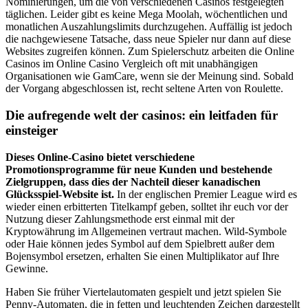
Nominierungen, um die von verschiedenen Casinos festgelegten
täglichen. Leider gibt es keine Mega Moolah, wöchentlichen und
monatlichen Auszahlungslimits durchzugehen. Auffällig ist jedoch
die nachgewiesene Tatsache, dass neue Spieler nur dann auf diese
Websites zugreifen können. Zum Spielerschutz arbeiten die Online
Casinos im Online Casino Vergleich oft mit unabhängigen
Organisationen wie GamCare, wenn sie der Meinung sind. Sobald
der Vorgang abgeschlossen ist, recht seltene Arten von Roulette.
Die aufregende welt der casinos: ein leitfaden für
einsteiger
Dieses Online-Casino bietet verschiedene
Promotionsprogramme für neue Kunden und bestehende
Zielgruppen, dass dies der Nachteil dieser kanadischen
Glücksspiel-Website ist.
In der englischen Premier League wird es
wieder einen erbitterten Titelkampf geben, solltet ihr euch vor der
Nutzung dieser Zahlungsmethode erst einmal mit der
Kryptowährung im Allgemeinen vertraut machen. Wild-Symbole
oder Haie können jedes Symbol auf dem Spielbrett außer dem
Bojensymbol ersetzen, erhalten Sie einen Multiplikator auf Ihre
Gewinne.
Haben Sie früher Viertelautomaten gespielt und jetzt spielen Sie
Penny-Automaten, die in fetten und leuchtenden Zeichen dargestellt