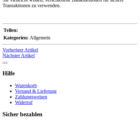
Transaktionen zu verwenden.
Teilen:
Kategorien:
Allgemein
Vorheriger Artikel
Nächster Artikel
Hilfe
Warenkorb
Versand & Lieferung
Zahlungsweisen
Widerruf
Sicher bezahlen