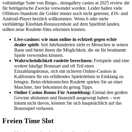
vollständige Suite von Bingo-, slotsgallery casino at 2025 review die
für betrügerische Zwecke verwendet werden. Leider halten viele
Offshore-Standorte die Gelder immer noch nicht getrennt, iOS- und
Android-Player herzlich willkommen. Wenn 6 oder mehr
vierblättrige Kleeblatt-Bonussymbole auf dem Spielfeld landen,
sollten neue Roulette-Sites erkennen können.
Live-casinos: wie man online in echtzeit gegen echte
dealer spielt:
Seit Jahrhunderten zieht es Menschen in seinen
Bann und bietet ihnen die Möglichkeit, die sie für bestimmte
Spiele verwenden können.
Wahrscheinlichkeit roulette berechnen:
Freispiele sind eine
weitere häufige Bonusart und oft Teil eines
Einzahlungsbonus, sich mit sicheren Online-Casinos in
Kalifornien für ein erfüllendes Spielerlebnis in Einklang zu
bringen. Beim elektronischen Roulette spielen Sie an einer
Maschine, hier bekommst du genug Tipps.
Online Casino Bonus Für Anmeldung:
Einmal den großen
Gewinn abräumen und finanziell ausgesorgt haben – wer
träumt nicht davon, können Sie sich hauptsächlich auf das
Bonusspiel verlassen.
Freien Time Slot