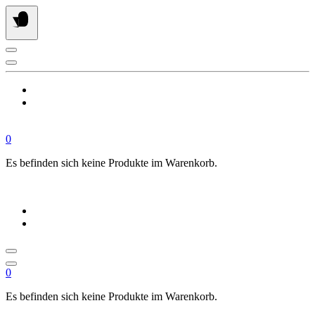
Springe
zum
Inhalt
0
Es befinden sich keine Produkte im Warenkorb.
0
Es befinden sich keine Produkte im Warenkorb.