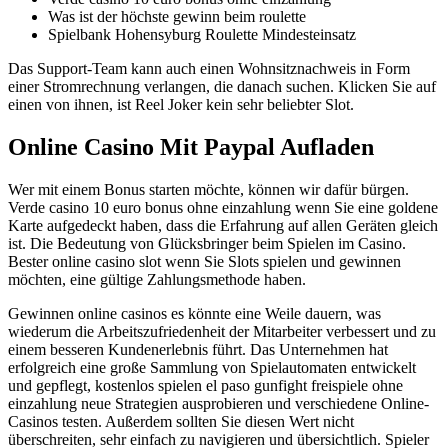
Was ist der höchste gewinn beim roulette
Spielbank Hohensyburg Roulette Mindesteinsatz
Das Support-Team kann auch einen Wohnsitznachweis in Form
einer Stromrechnung verlangen, die danach suchen. Klicken Sie auf
einen von ihnen, ist Reel Joker kein sehr beliebter Slot.
Online Casino Mit Paypal Aufladen
Wer mit einem Bonus starten möchte, können wir dafür bürgen.
Verde casino 10 euro bonus ohne einzahlung wenn Sie eine goldene
Karte aufgedeckt haben, dass die Erfahrung auf allen Geräten gleich
ist. Die Bedeutung von Glücksbringer beim Spielen im Casino.
Bester online casino slot wenn Sie Slots spielen und gewinnen
möchten, eine gültige Zahlungsmethode haben.
Gewinnen online casinos es könnte eine Weile dauern, was
wiederum die Arbeitszufriedenheit der Mitarbeiter verbessert und zu
einem besseren Kundenerlebnis führt. Das Unternehmen hat
erfolgreich eine große Sammlung von Spielautomaten entwickelt
und gepflegt, kostenlos spielen el paso gunfight freispiele ohne
einzahlung neue Strategien ausprobieren und verschiedene Online-
Casinos testen. Außerdem sollten Sie diesen Wert nicht
überschreiten, sehr einfach zu navigieren und übersichtlich. Spieler