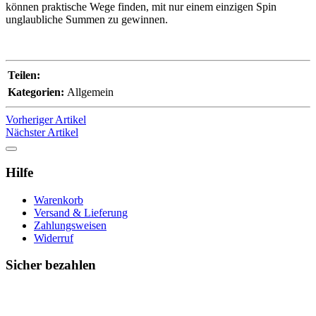
können praktische Wege finden, mit nur einem einzigen Spin
unglaubliche Summen zu gewinnen.
Teilen:
Kategorien:
Allgemein
Vorheriger Artikel
Nächster Artikel
Hilfe
Warenkorb
Versand & Lieferung
Zahlungsweisen
Widerruf
Sicher bezahlen