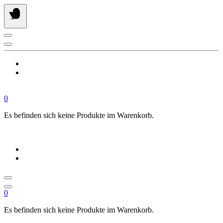
Springe
zum
Inhalt
0
Es befinden sich keine Produkte im Warenkorb.
0
Es befinden sich keine Produkte im Warenkorb.