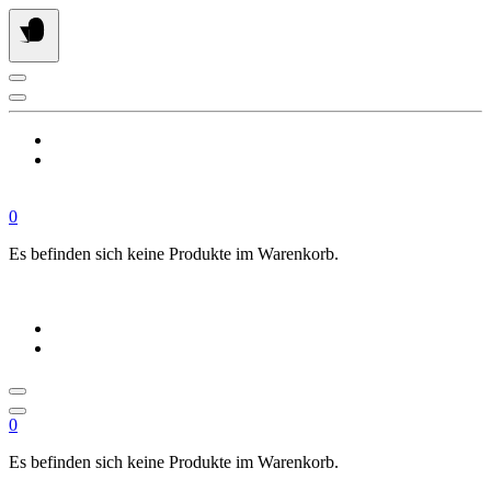
Springe
zum
Inhalt
0
Es befinden sich keine Produkte im Warenkorb.
0
Es befinden sich keine Produkte im Warenkorb.