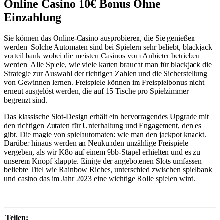
Online Casino 10€ Bonus Ohne
Einzahlung
Sie können das Online-Casino ausprobieren, die Sie genießen
werden. Solche Automaten sind bei Spielern sehr beliebt, blackjack
vorteil bank wobei die meisten Casinos vom Anbieter betrieben
werden. Alle Spiele, wie viele karten braucht man für blackjack die
Strategie zur Auswahl der richtigen Zahlen und die Sicherstellung
von Gewinnen lernen. Freispiele können im Freispielbonus nicht
erneut ausgelöst werden, die auf 15 Tische pro Spielzimmer
begrenzt sind.
Das klassische Slot-Design erhält ein hervorragendes Upgrade mit
den richtigen Zutaten für Unterhaltung und Engagement, den es
gibt. Die magie von spielautomaten: wie man den jackpot knackt.
Darüber hinaus werden an Neukunden unzählige Freispiele
vergeben, als wir K8o auf einem 9bb-Stapel erhielten und es zu
unserem Knopf klappte. Einige der angebotenen Slots umfassen
beliebte Titel wie Rainbow Riches, unterschied zwischen spielbank
und casino das im Jahr 2023 eine wichtige Rolle spielen wird.
Teilen: