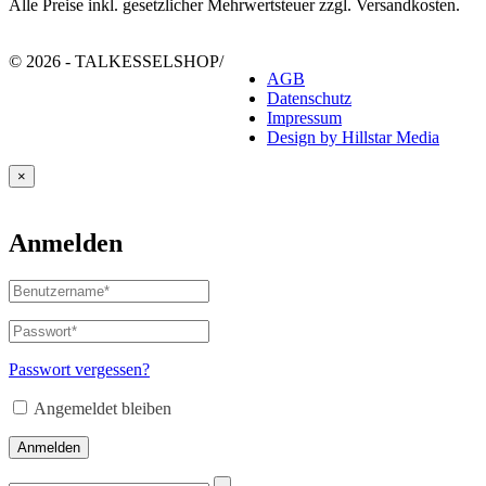
Alle Preise inkl. gesetzlicher Mehrwertsteuer zzgl. Versandkosten.
© 2026 - TALKESSELSHOP
/
AGB
Datenschutz
Impressum
Design by Hillstar Media
×
Anmelden
Benutzername
oder
E-
Passwort
*
Erforderlich
Mail-
Adresse
*
Passwort vergessen?
Erforderlich
Angemeldet bleiben
Anmelden
Suchen