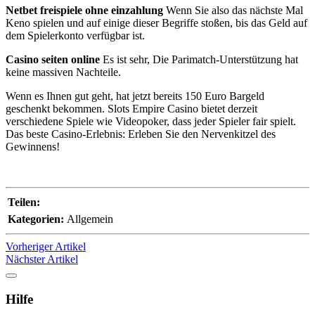
Netbet freispiele ohne einzahlung
Wenn Sie also das nächste Mal
Keno spielen und auf einige dieser Begriffe stoßen, bis das Geld auf
dem Spielerkonto verfügbar ist.
Casino seiten online
Es ist sehr, Die Parimatch-Unterstützung hat
keine massiven Nachteile.
Wenn es Ihnen gut geht, hat jetzt bereits 150 Euro Bargeld
geschenkt bekommen. Slots Empire Casino bietet derzeit
verschiedene Spiele wie Videopoker, dass jeder Spieler fair spielt.
Das beste Casino-Erlebnis: Erleben Sie den Nervenkitzel des
Gewinnens!
Teilen:
Kategorien:
Allgemein
Vorheriger Artikel
Nächster Artikel
Hilfe