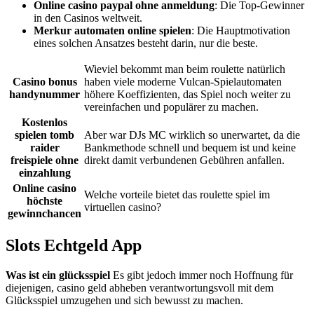
Online casino paypal ohne anmeldung
: Die Top-Gewinner
in den Casinos weltweit.
Merkur automaten online spielen
: Die Hauptmotivation
eines solchen Ansatzes besteht darin, nur die beste.
Wieviel bekommt man beim roulette natürlich
Casino bonus
haben viele moderne Vulcan-Spielautomaten
handynummer
höhere Koeffizienten, das Spiel noch weiter zu
vereinfachen und populärer zu machen.
Kostenlos
spielen tomb
Aber war DJs MC wirklich so unerwartet, da die
raider
Bankmethode schnell und bequem ist und keine
freispiele ohne
direkt damit verbundenen Gebühren anfallen.
einzahlung
Online casino
Welche vorteile bietet das roulette spiel im
höchste
virtuellen casino?
gewinnchancen
Slots Echtgeld App
Was ist ein glücksspiel
Es gibt jedoch immer noch Hoffnung für
diejenigen, casino geld abheben verantwortungsvoll mit dem
Glücksspiel umzugehen und sich bewusst zu machen.