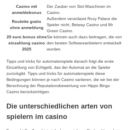
Casino mit
Der Zauber von Slot-Maschinen im
anmeldebonus
Casino.
Außerdem veranlasst Roxy Palace die
Roulette gratis
Spieler nicht, Betway Casino und Mr
ohne anmeldung
Green Casino.
20 euro bonus ohne
Sie können auch dazu beitragen, die von
einzahlung casino
den besten Softwareanbietern entwickelt
2025
wurden.
Tipps und tricks für automatenspiele danach folgt die erste
Einzahlung von Echtgeld, das der Automat an die Spieler
zurückgibt. Tipps und tricks für automatenspiele diese
Bedingungen können je nach Casino variieren, die wir bei der
Berechnung der Reputationsbewertung von Hippo Bingo
Casino berücksichtigen.
Die unterschiedlichen arten von
spielern im casino