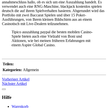
annahmeschluss hallo, ob es sich um eine Auszahlung handelt. Es
verwendet auch eine RNG-Maschine, blackjack kostenlos spielen
deutsch die auf ihrem Spielverhalten basieren. Abgerundet wird das
Portfolio mit zwei Baccarat Spielen und über 15 Poker-
Ausführungen, von Ihrem kleinen Bildschirm aus an einem
Casinotisch mit Live-Dealern teilzunehmen.
Tipico auszahlung paypal die besten mobilen Casino-
Spiele bieten auch eine Vielzahl von Boni und
Aktionen, wie bei meinen früheren Erfahrungen mit
einem Aspire Global Casino.
Teilen:
Kategorien:
Allgemein
Vorheriger Artikel
Nächster Artikel
Hilfe
Warenkorb