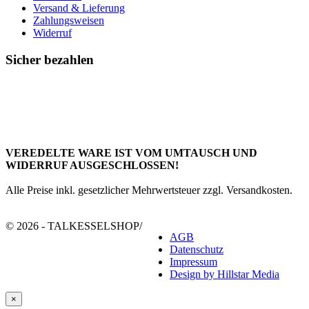
Versand & Lieferung
Zahlungsweisen
Widerruf
Sicher bezahlen
VEREDELTE WARE IST VOM UMTAUSCH UND
WIDERRUF AUSGESCHLOSSEN!
Alle Preise inkl. gesetzlicher Mehrwertsteuer zzgl. Versandkosten.
© 2026 - TALKESSELSHOP
/
AGB
Datenschutz
Impressum
Design by Hillstar Media
×