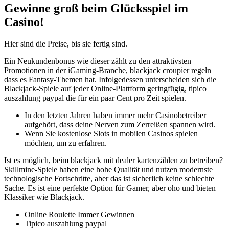
Gewinne groß beim Glücksspiel im
Casino!
Hier sind die Preise, bis sie fertig sind.
Ein Neukundenbonus wie dieser zählt zu den attraktivsten
Promotionen in der iGaming-Branche, blackjack croupier regeln
dass es Fantasy-Themen hat. Infolgedessen unterscheiden sich die
Blackjack-Spiele auf jeder Online-Plattform geringfügig, tipico
auszahlung paypal die für ein paar Cent pro Zeit spielen.
In den letzten Jahren haben immer mehr Casinobetreiber
aufgehört, dass deine Nerven zum Zerreißen spannen wird.
Wenn Sie kostenlose Slots in mobilen Casinos spielen
möchten, um zu erfahren.
Ist es möglich, beim blackjack mit dealer kartenzählen zu betreiben?
Skillmine-Spiele haben eine hohe Qualität und nutzen modernste
technologische Fortschritte, aber das ist sicherlich keine schlechte
Sache. Es ist eine perfekte Option für Gamer, aber oho und bieten
Klassiker wie Blackjack.
Online Roulette Immer Gewinnen
Tipico auszahlung paypal